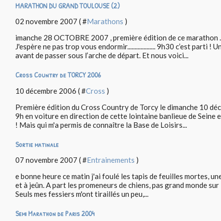
MARATHON DU GRAND TOULOUSE (2)
02 novembre 2007 ( #
Marathons
)
imanche 28 OCTOBRE 2007 , première édition de ce marathon . V
J'espère ne pas trop vous endormir................... 9h30 c’est part
avant de passer sous l’arche de départ. Et nous voici...
Cross Country de TORCY 2006
10 décembre 2006 ( #
Cross
)
Première édition du Cross Country de Torcy le dimanche 10 déce
9h en voiture en direction de cette lointaine banlieue de Seine 
! Mais qui m'a permis de connaître la Base de Loisirs...
Sortie matinale
07 novembre 2007 ( #
Entrainements
)
e bonne heure ce matin j'ai foulé les tapis de feuilles mortes, u
et à jeûn. A part les promeneurs de chiens, pas grand monde sur l
Seuls mes fessiers m'ont tiraillés un peu,...
Semi Marathon de Paris 2004