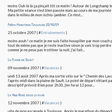
moins Ouh là là ça pinçait tôt ce matin ! Autour de Longchamp le
Ma petite séance s'est bien passée mais au cours de ma journée de
dans le milieu de mon ischio-jambier. Ce n'est...
Prépa Marathon Toulouse 25/10/07
25 octobre 2007 ( #
Entrainements
)
moins aouh ! ce matin je me suis faite houspiller par mon coach p
tout de même pas que je reste inactive sinon je vais trop perdre d
comme je ne peux pas trottiner la nuit, j'ai fait...
La Plaine de Sault
09 novembre 2007 ( #
Vacances
)
undi 13 août 2007 Après ma sortie vélo sur le " Chemin des Lav
l'après-midi dans la plaine de Sault. Le point de départ n'étant pa
descriptif prévoit 8 km pour 2h30, j'en ferai 12 pour...
La Ville Rose sous la pluie
12 novembre 2007 ( #
Vacances
)
uite de mon escapade à Toulouse . Après le marathon du dimanche