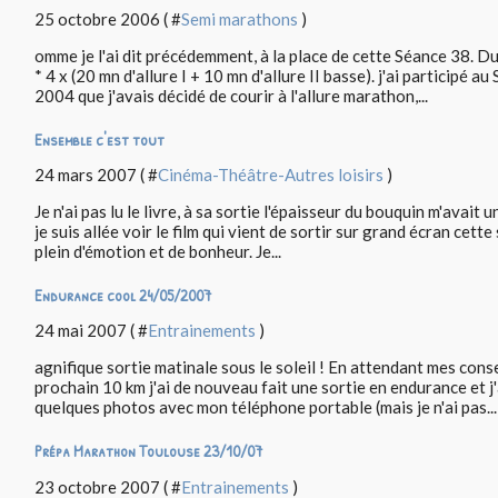
25 octobre 2006 ( #
Semi marathons
)
omme je l'ai dit précédemment, à la place de cette Séance 38. D
* 4 x (20 mn d'allure I + 10 mn d'allure II basse). j'ai participé
2004 que j'avais décidé de courir à l'allure marathon,...
Ensemble c'est tout
24 mars 2007 ( #
Cinéma-Théâtre-Autres loisirs
)
Je n'ai pas lu le livre, à sa sortie l'épaisseur du bouquin m'avait 
je suis allée voir le film qui vient de sortir sur grand écran cette
plein d'émotion et de bonheur. Je...
Endurance cool 24/05/2007
24 mai 2007 ( #
Entrainements
)
agnifique sortie matinale sous le soleil ! En attendant mes con
prochain 10 km j'ai de nouveau fait une sortie en endurance et j'
quelques photos avec mon téléphone portable (mais je n'ai pas...
Prépa Marathon Toulouse 23/10/07
23 octobre 2007 ( #
Entrainements
)