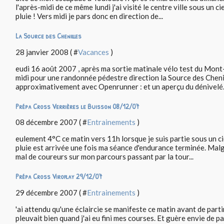
l'après-midi de ce même lundi j'ai visité le centre ville sous un c
pluie ! Vers midi je pars donc en direction de...
La Source des Chenilles
28 janvier 2008 ( #
Vacances
)
eudi 16 août 2007 , après ma sortie matinale vélo test du Mont-
midi pour une randonnée pédestre direction la Source des Chenil
approximativement avec Openrunner : et un aperçu du dénivelé.
Prépa Cross Verrières le Buisson 08/12/07
08 décembre 2007 ( #
Entrainements
)
eulement 4°C ce matin vers 11h lorsque je suis partie sous un cie
pluie est arrivée une fois ma séance d'endurance terminée. Malg
mal de coureurs sur mon parcours passant par la tour...
Prépa Cross Viroflay 29/12/07
29 décembre 2007 ( #
Entrainements
)
'ai attendu qu'une éclaircie se manifeste ce matin avant de part
pleuvait bien quand j'ai eu fini mes courses. Et guère envie de partir