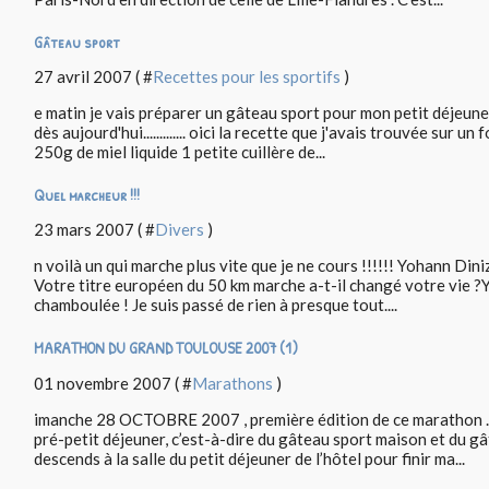
Gâteau sport
27 avril 2007 ( #
Recettes pour les sportifs
)
e matin je vais préparer un gâteau sport pour mon petit déjeune
dès aujourd'hui............. oici la recette que j'avais trouvée sur 
250g de miel liquide 1 petite cuillère de...
Quel marcheur !!!
23 mars 2007 ( #
Divers
)
n voilà un qui marche plus vite que je ne cours !!!!!! Yohann Diniz
Votre titre européen du 50 km marche a-t-il changé votre vie ?Y
chamboulée ! Je suis passé de rien à presque tout....
MARATHON DU GRAND TOULOUSE 2007 (1)
01 novembre 2007 ( #
Marathons
)
imanche 28 OCTOBRE 2007 , première édition de ce marathon . 
pré-petit déjeuner, c’est-à-dire du gâteau sport maison et du gâ
descends à la salle du petit déjeuner de l’hôtel pour finir ma...