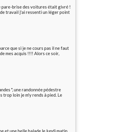
 pare-brise des voitures était givré !
 travail j'ai ressenti un léger point
arce que si je ne cours pas il ne faut
e mes acquis !!!! Alors ce soir,
andes ", une randonnée pédestre
s trop loin je m'y rends à pied. Le
 et une belle balade le lundi matin,