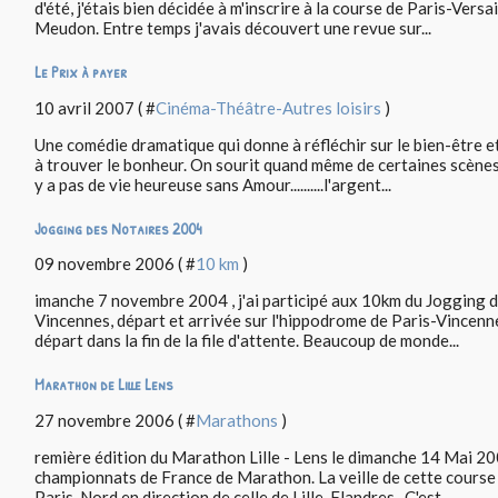
d'été, j'étais bien décidée à m'inscrire à la course de Paris-Versa
Meudon. Entre temps j'avais découvert une revue sur...
Le Prix à payer
10 avril 2007 ( #
Cinéma-Théâtre-Autres loisirs
)
Une comédie dramatique qui donne à réfléchir sur le bien-être et 
à trouver le bonheur. On sourit quand même de certaines scènes, 
y a pas de vie heureuse sans Amour..........l'argent...
Jogging des Notaires 2004
09 novembre 2006 ( #
10 km
)
imanche 7 novembre 2004 , j'ai participé aux 10km du Jogging de
Vincennes, départ et arrivée sur l'hippodrome de Paris-Vincenn
départ dans la fin de la file d'attente. Beaucoup de monde...
Marathon de Lille Lens
27 novembre 2006 ( #
Marathons
)
remière édition du Marathon Lille - Lens le dimanche 14 Mai 200
championnats de France de Marathon. La veille de cette course j
Paris-Nord en direction de celle de Lille-Flandres . C'est...