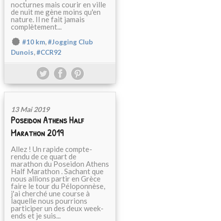
nocturnes mais courir en ville
de nuit me gène moins qu'en
nature. Il ne fait jamais
complètement...
,
#10 km
#Jogging Club
,
Dunois
#CCR92
13 Mai 2019
Poseidon Athens Half
Marathon 2019
Allez ! Un rapide compte-
rendu de ce quart de
marathon du Poseidon Athens
Half Marathon . Sachant que
nous allions partir en Grèce
faire le tour du Péloponnèse,
j'ai cherché une course à
laquelle nous pourrions
participer un des deux week-
ends et je suis...