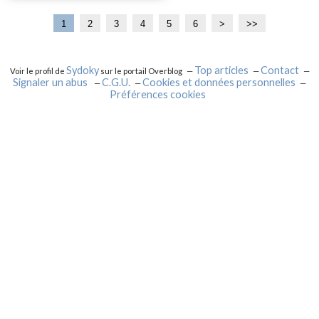
1
2
3
4
5
6
>
>>
Sydoky
Top articles
Contact
Voir le profil de
sur le portail Overblog
Signaler un abus
C.G.U.
Cookies et données personnelles
Préférences cookies