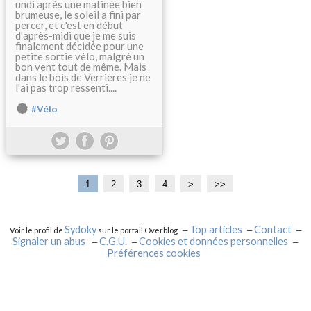
undi après une matinée bien
brumeuse, le soleil a fini par
percer, et c'est en début
d'après-midi que je me suis
finalement décidée pour une
petite sortie vélo, malgré un
bon vent tout de même. Mais
dans le bois de Verrières je ne
l'ai pas trop ressenti....
#Vélo
1
2
3
4
>
>>
Sydoky
Top articles
Contact
Voir le profil de
sur le portail Overblog
Signaler un abus
C.G.U.
Cookies et données personnelles
Préférences cookies