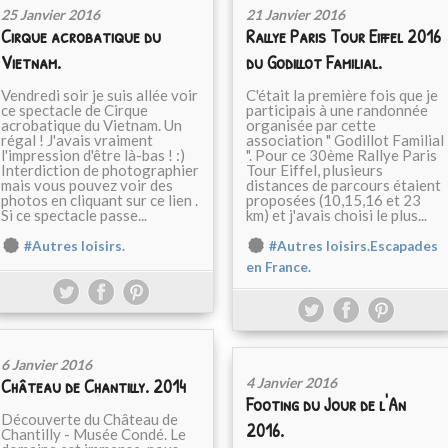
25 Janvier 2016
21 Janvier 2016
Cirque acrobatique du
Rallye Paris Tour Eiffel 2016
Vietnam.
du Godillot Familial.
Vendredi soir je suis allée voir
C'était la première fois que je
ce spectacle de Cirque
participais à une randonnée
acrobatique du Vietnam. Un
organisée par cette
régal ! J'avais vraiment
association " Godillot Familial
l'impression d'être là-bas ! :)
". Pour ce 30ème Rallye Paris
Interdiction de photographier
Tour Eiffel, plusieurs
mais vous pouvez voir des
distances de parcours étaient
photos en cliquant sur ce lien .
proposées (10,15,16 et 23
Si ce spectacle passe...
km) et j'avais choisi le plus...
#Autres loisirs.
#Autres loisirs.Escapades
en France.
6 Janvier 2016
Château de Chantilly. 2014
4 Janvier 2016
Footing du Jour de l'An
Découverte du Château de
2016.
Chantilly - Musée Condé. Le