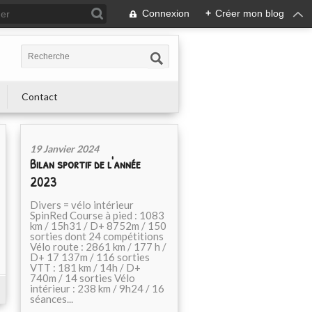
Connexion
+
Créer mon blog
Contact
19 Janvier 2024
Bilan sportif de l'année
2023
Divers = vélo intérieur
SpinRed Course à pied : 1083
km / 15h31 / D+ 8752m / 150
sorties dont 24 compétitions
Vélo route : 2861 km / 177 h /
D+ 17 137m / 116 sorties
VTT : 181 km / 14h / D+
740m / 14 sorties Vélo
intérieur : 238 km / 9h24 / 16
séances...