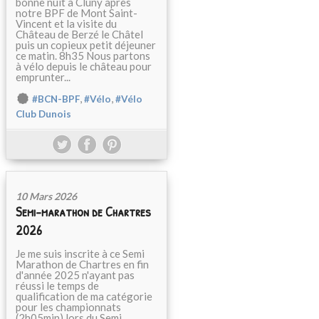
bonne nuit à Cluny après
notre BPF de Mont Saint-
Vincent et la visite du
Château de Berzé le Châtel
puis un copieux petit déjeuner
ce matin. 8h35 Nous partons
à vélo depuis le château pour
emprunter...
,
,
#BCN-BPF
#Vélo
#Vélo
Club Dunois
10 Mars 2026
Semi-marathon de Chartres
2026
Je me suis inscrite à ce Semi
Marathon de Chartres en fin
d'année 2025 n'ayant pas
réussi le temps de
qualification de ma catégorie
pour les championnats
(2h05min) lors du Semi