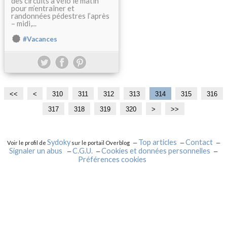
des circuits à vélo le matin
pour m’entraîner et
randonnées pédestres l’après
– midi,...
#Vacances
<<
<
3
310
311
312
313
314
315
316
0
317
318
319
320
3
3
3
3
3
>
>>
0
3
4
5
6
7
0
0
0
0
0
Sydoky
Top articles
Contact
Voir le profil de
sur le portail Overblog
Signaler un abus
C.G.U.
Cookies et données personnelles
Préférences cookies