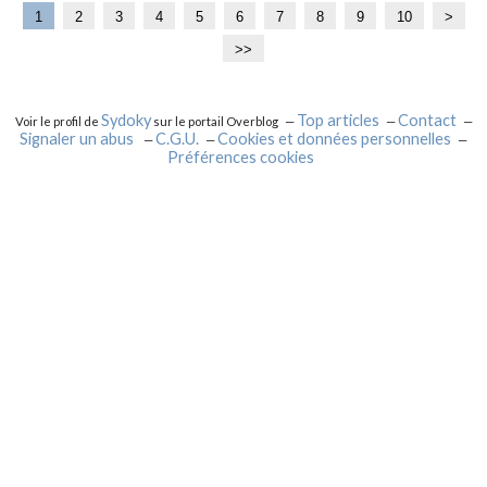
1
2
3
4
5
6
7
8
9
10
2
3
4
5
6
7
8
9
1
2
3
>
0
0
0
0
0
0
0
0
0
0
0
>>
0
0
0
Sydoky
Top articles
Contact
Voir le profil de
sur le portail Overblog
Signaler un abus
C.G.U.
Cookies et données personnelles
Préférences cookies