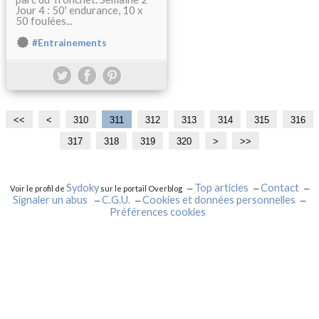
Jour 4 : 50' endurance, 10 x
50 foulées...
#Entrainements
<<
<
3
310
311
312
313
314
315
316
0
317
318
319
320
3
3
3
3
3
>
>>
0
3
4
5
6
7
0
0
0
0
0
Sydoky
Top articles
Contact
Voir le profil de
sur le portail Overblog
Signaler un abus
C.G.U.
Cookies et données personnelles
Préférences cookies