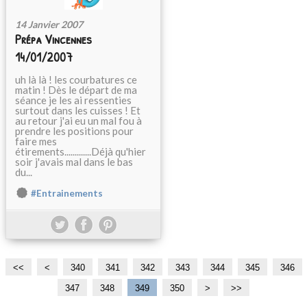
14 Janvier 2007
Prépa Vincennes
14/01/2007
uh là là ! les courbatures ce
matin ! Dès le départ de ma
séance je les ai ressenties
surtout dans les cuisses ! Et
au retour j'ai eu un mal fou à
prendre les positions pour
faire mes
étirements.............Déjà qu'hier
soir j'avais mal dans le bas
du...
#Entrainements
<<
<
3
3
3
3
340
341
342
343
344
345
346
0
1
2
3
347
348
349
350
3
3
>
>>
0
0
0
0
6
7