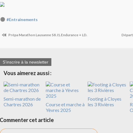
#Entrainements
Prépa Marathon Lausanne S8 J1.Endurance + LD.
Départ 
S'inscrire à la newsletter
Vous aimerez aussi :
Semi-marathon de
Footing à Cloyes
Chartres 2026
Course et marche à
les 3 Rivières
R
Yèvres 2025
O
Commenter cet article