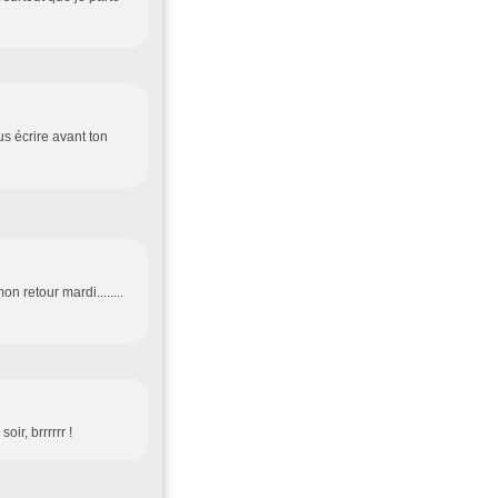
s écrire avant ton
n retour mardi........
oir, brrrrrr !