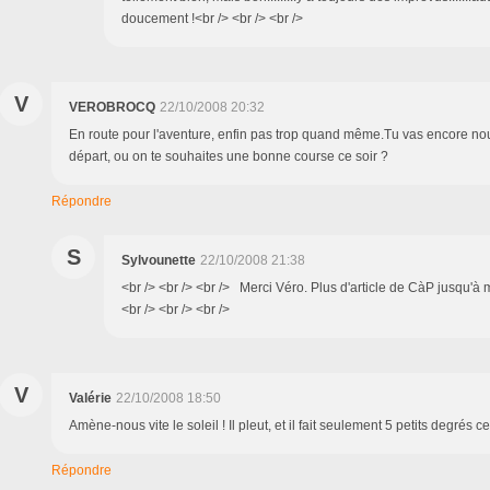
doucement !<br /> <br /> <br />
V
VEROBROCQ
22/10/2008 20:32
En route pour l'aventure, enfin pas trop quand même.Tu vas encore nou
départ, ou on te souhaites une bonne course ce soir ?
Répondre
S
Sylvounette
22/10/2008 21:38
<br /> <br /> <br /> Merci Véro. Plus d'article de CàP jusqu'à mo
<br /> <br /> <br />
V
Valérie
22/10/2008 18:50
Amène-nous vite le soleil ! Il pleut, et il fait seulement 5 petits degrés ce s
Répondre