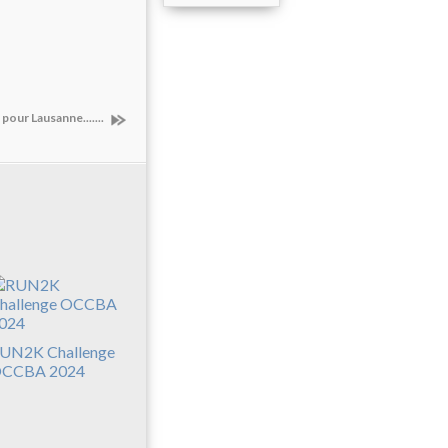
pour Lausanne.......
UN2K Challenge
CCBA 2024