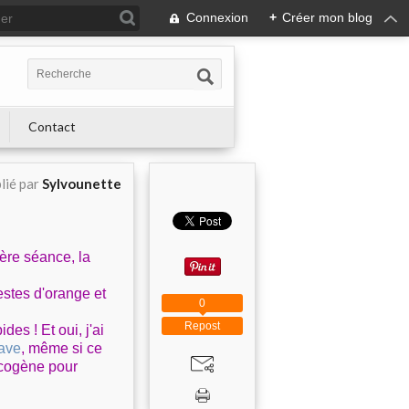
Connexion
+
Créer mon blog
Contact
lié par
Sylvounette
ière séance, la
stes d'orange et
0
Repost
es ! Et oui, j'ai
nave
, même si ce
lycogène pour