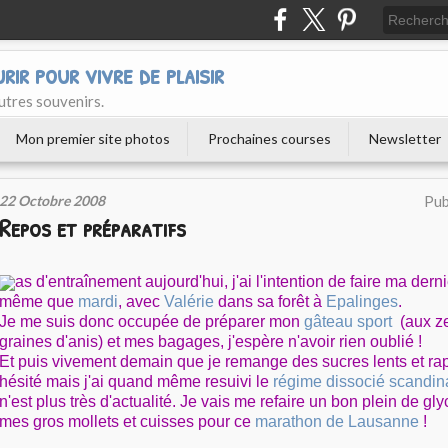
urir pour vivre de plaisir
utres souvenirs.
Mon premier site photos
Prochaines courses
Newsletter
22 Octobre 2008
Pub
Repos et préparatifs
as d'entraînement aujourd'hui, j'ai l'intention de faire ma dern
même que
mardi
, avec
Valérie
dans sa forêt à
Epalinges
.
Je me suis donc occupée de préparer mon
gâteau sport
(aux ze
graines d'anis) et mes bagages, j'espère n'avoir rien oublié !
Et puis vivement demain que je remange des sucres lents et rapid
hésité mais j'ai quand même resuivi le
régime dissocié scandi
n'est plus très d'actualité. Je vais me refaire un bon plein de g
mes gros mollets et cuisses pour ce
marathon de Lausanne
!