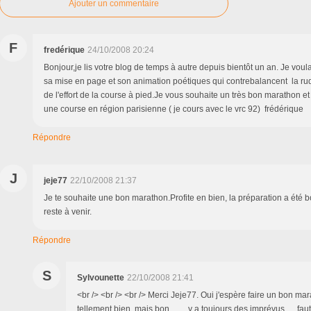
Ajouter un commentaire
F
fredérique
24/10/2008 20:24
Bonjour,je lis votre blog de temps à autre depuis bientôt un an. Je voula
sa mise en page et son animation poétiques qui contrebalancent la rud
de l'effort de la course à pied.Je vous souhaite un très bon marathon et 
une course en région parisienne ( je cours avec le vrc 92) frédérique
Répondre
J
jeje77
22/10/2008 21:37
Je te souhaite une bon marathon.Profite en bien, la préparation a été b
reste à venir.
Répondre
S
Sylvounette
22/10/2008 21:41
<br /> <br /> <br /> Merci Jeje77. Oui j'espère faire un bon ma
tellement bien, mais bon.........y a toujours des imprévus......fau