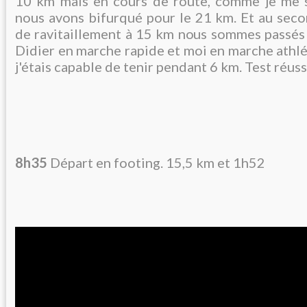
10 km mais en cours de route, comme je me s
nous avons bifurqué pour le 21 km. Et au seco
de ravitaillement à 15 km nous sommes passé
Didier en marche rapide et moi en marche athlé
j'étais capable de tenir pendant 6 km. Test réuss
8h35
Départ en footing. 15,5 km et 1h52