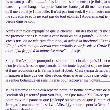
ils ne sont pas d'ici..........Je fais le tour des bâtiments et je finis par
dans un grand hangar. La porte étant très haute, j'ai dû me hisser su
qu'il me voit et je l'interpelle. Il n'est pas tout seul, il y a un autre m
me suis égarée et ils ne sont pas du tout étonnés ! Apparemment je n
perdre dans le coin........
Après leur avoir expliqué ce que je cherche, l'un des messieurs me d
me promener dans le massif à cette heure-ci de la journée.
"Ah bon !
savais pas, on ne m'a rien dit quand j'ai acheté la brochure".
Et ce 
"En plus c'est moi qui devrait vous verbaliser car je suis le Garde F
alors ! j'ai frappé à la mauvaise porte"
lui dis-je.
Sur ce il m'explique pourquoi c'est interdit de circuler après 11h et 
d'où je viens (c'est ce que j'aurais fait de toute façon) et si je ne tro
et il me reconduira à la Ferme Saint-Hubert. C'est sympa de sa part 
m'amuser à faire que des aller-retour, donc si je ne trouve pas cette f
le sentier botanique en sens inverse pour retrouver ma voiture..........
Je les remercie et me voilà repartie pour une bonne demi-heure de 
l'endroit où j'ai tourné pour voir l'aiguier. Que fais-je ??? Est-ce qu
pour trouver le panneau que j'ai loupé ou bien est-ce que je rentre 
Je regarde ma montre, il est 14h. Allez ! j'y retourne pour la 3ème fois
en haut, j'abandonne.............