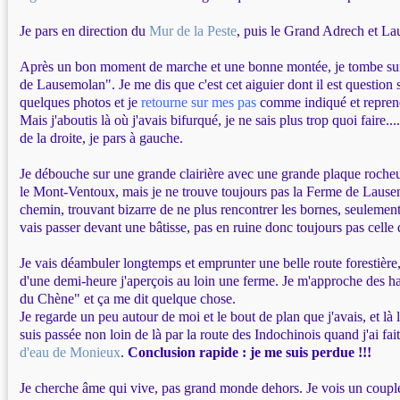
Je pars en direction du
Mur de la Peste
, puis le Grand Adrech et L
Après un bon moment de marche et une bonne montée, je tombe su
de Lausemolan". Je me dis que c'est cet aiguier dont il est question su
quelques photos et je
retourne sur mes pas
comme indiqué et reprend
Mais j'aboutis là où j'avais bifurqué, je ne sais plus trop quoi faire...
de la droite, je pars à gauche.
Je débouche sur une grande clairière avec une grande plaque rocheu
le Mont-Ventoux, mais je ne trouve toujours pas la Ferme de Laus
chemin, trouvant bizarre de ne plus rencontrer les bornes, seulement de
vais passer devant une bâtisse, pas en ruine donc toujours pas celle 
Je vais déambuler longtemps et emprunter une belle route forestière,
d'une demi-heure j'aperçois au loin une ferme. Je m'approche des hab
du Chène" et ça me dit quelque chose.
Je regarde un peu autour de moi et le bout de plan que j'avais, et là l
suis passée non loin de là par la route des Indochinois quand j'ai fai
d'eau de Monieux
.
Conclusion rapide : je me suis perdue !!!
Je cherche âme qui vive, pas grand monde dehors. Je vois un coupl