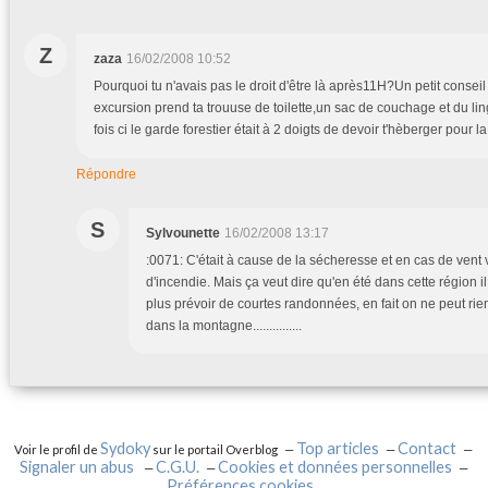
Z
zaza
16/02/2008 10:52
Pourquoi tu n'avais pas le droit d'être là après11H?Un petit consei
excursion prend ta trouuse de toilette,un sac de couchage et du li
fois ci le garde forestier était à 2 doigts de devoir t'hèberger pour la nu
Répondre
S
Sylvounette
16/02/2008 13:17
:0071: C'était à cause de la sécheresse et en cas de vent vi
d'incendie. Mais ça veut dire qu'en été dans cette région il f
plus prévoir de courtes randonnées, en fait on ne peut rien
dans la montagne...............
Sydoky
Top articles
Contact
Voir le profil de
sur le portail Overblog
Signaler un abus
C.G.U.
Cookies et données personnelles
Préférences cookies