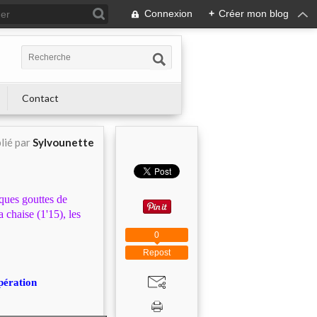
Connexion
+
Créer mon blog
Contact
lié par
Sylvounette
lques gouttes de
 chaise (1'15), les
0
Repost
upération