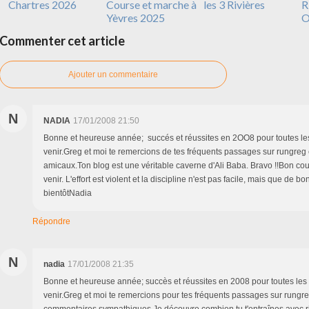
Chartres 2026
Course et marche à
les 3 Rivières
R
Yèvres 2025
O
Commenter cet article
Ajouter un commentaire
N
NADIA
17/01/2008 21:50
Bonne et heureuse année; succés et réussites en 2OO8 pour toutes le
venir.Greg et moi te remercions de tes fréquents passages sur rungreg
amicaux.Ton blog est une véritable caverne d'Ali Baba. Bravo !!Bon cou
venir. L'effort est violent et la discipline n'est pas facile, mais que de bo
bientôtNadia
Répondre
N
nadia
17/01/2008 21:35
Bonne et heureuse année; succès et réussites en 2008 pour toutes les
venir.Greg et moi te remercions pour tes fréquents passages sur rungre