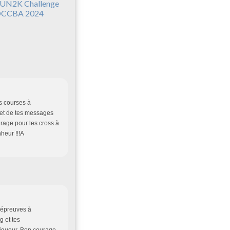
UN2K Challenge
CCBA 2024
s courses à
 et de tes messages
rage pour les cross à
nheur !!!A
 épreuves à
g et tes