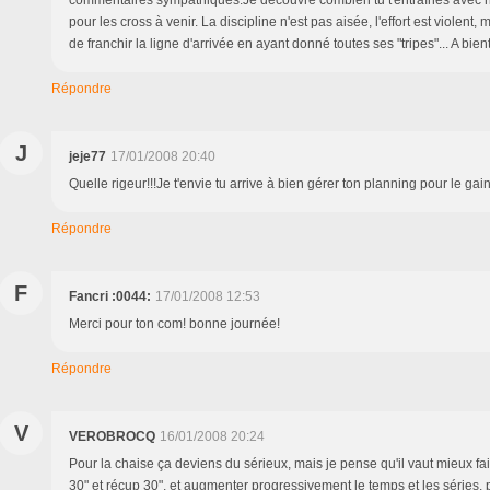
commentaires sympathiques.Je découvre combien tu t'entraînes avec r
pour les cross à venir. La discipline n'est pas aisée, l'effort est violent
de franchir la ligne d'arrivée en ayant donné toutes ses "tripes"... A bie
Répondre
J
jeje77
17/01/2008 20:40
Quelle rigeur!!!Je t'envie tu arrive à bien gérer ton planning pour le gai
Répondre
F
Fancri :0044:
17/01/2008 12:53
Merci pour ton com! bonne journée!
Répondre
V
VEROBROCQ
16/01/2008 20:24
Pour la chaise ça deviens du sérieux, mais je pense qu'il vaut mieux fai
30" et récup 30", et augmenter progressivement le temps et les séries, 