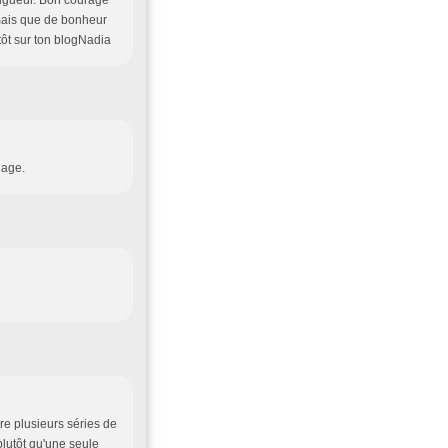
igueur. Bon courage
, mais que de bonheur
ntôt sur ton blogNadia
nage.
re plusieurs séries de
plutôt qu'une seule