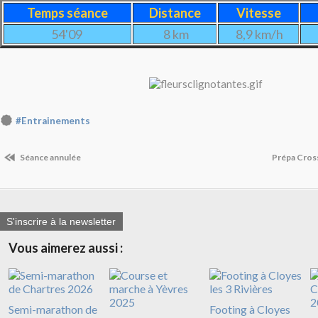
Temps séance
Distance
Vitesse
54'09
8 km
8,9 km/h
#Entrainements
Séance annulée
Prépa Cross
S'inscrire à la newsletter
Vous aimerez aussi :
Semi-marathon de
Footing à Cloyes