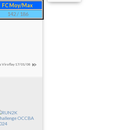
FC Moy/Max
142 / 186
 Viroflay 17/01/08