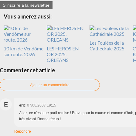
S'inscrire à la newsletter
Vous aimerez aussi :
Les Foulées de la
10 km de Vendôme
LES HEROS EN
Cathédrale 2025
C
sur route. 2026
OR 2025.
K
ORLEANS
M
Commenter cet article
Ajouter un commentaire
E
eric
07/08/2007 19:15
Allez, ce n'est que parti remise ! Bravo pour ta course et comme d'hab, 
très vivant !Bonne récup !
Répondre