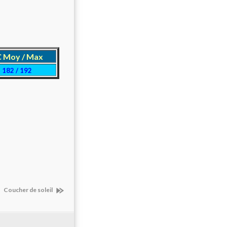
 Moy / Max
182 / 192
Coucher de soleil