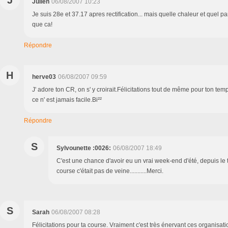
J
Julien
06/08/2007 10:23
Je suis 28e et 37.17 apres rectification... mais quelle chaleur et quel pa
que ca!
Répondre
H
herve03
06/08/2007 09:59
J' adore ton CR, on s' y croirait.Félicitations tout de même pour ton tem
ce n' est jamais facile.Bi²²
Répondre
S
Sylvounette :0026:
06/08/2007 18:49
C'est une chance d'avoir eu un vrai week-end d'été, depuis le 
course c'était pas de veine...........Merci.
S
Sarah
06/08/2007 08:28
Félicitations pour ta course. Vraiment c'est très énervant ces organisati