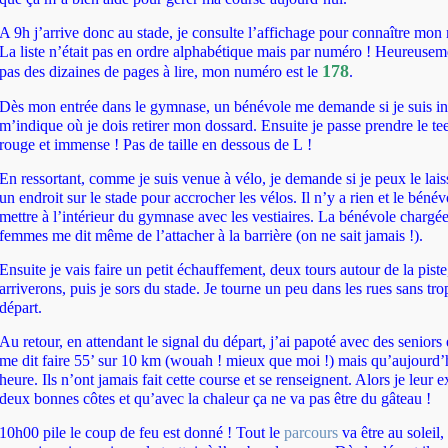
A 9h j’arrive donc au stade, je consulte l’affichage pour connaître mo
La liste n’était pas en ordre alphabétique mais par numéro ! Heureuseme
178
pas des dizaines de pages à lire, mon numéro est le
.
Dès mon entrée dans le gymnase, un bénévole me demande si je suis ins
m’indique où je dois retirer mon dossard. Ensuite je passe prendre le tee
rouge et immense ! Pas de taille en dessous de L !
En ressortant, comme je suis venue à vélo, je demande si je peux le laiss
un endroit sur le stade pour accrocher les vélos. Il n’y a rien et le béné
mettre à l’intérieur du gymnase avec les vestiaires. La bénévole chargée
femmes me dit même de l’attacher à la barrière (on ne sait jamais !).
Ensuite je vais faire un petit échauffement, deux tours autour de la piste
arriverons, puis je sors du stade. Je tourne un peu dans les rues sans tr
départ.
Au retour, en attendant le signal du départ, j’ai papoté avec des seniors 
me dit faire 55’ sur 10 km (wouah ! mieux que moi !) mais qu’aujourd’h
heure. Ils n’ont jamais fait cette course et se renseignent. Alors je leur e
deux bonnes côtes et qu’avec la chaleur ça ne va pas être du gâteau !
10h00 pile le coup de feu est donné ! Tout le
parcours
va être au soleil,