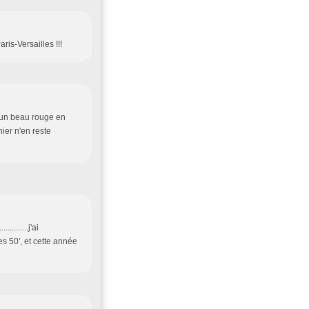
ris-Versailles !!!
t, un beau rouge en
ier n'en reste
........j'ai
s 50', et cette année