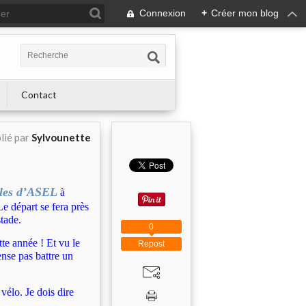
Connexion
+
Créer mon blog
Contact
lié par
Sylvounette
ales d’ASEL
à
Le départ se fera près
tade.
0
tte année ! Et vu le
Repost
ense pas battre un
vélo. Je dois dire