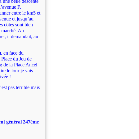
 a une belle descente
l’avenue F.
unner entre le km5 et
avenue et jusqu’au
es côtes sont bien
nt marché. Au
r, il demandait, au
), en face du
a Place du Jeu de
g de la Place Ancel
re le tour je vais
ivée !
est pas terrible mais
ent général 247ème