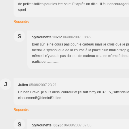
de petites tailles pour les tee-shirt. Et après on dit qu'il faut encourage
sport....
Répondre
S
Sylvounette:0026:
06/08/2007 18:45
Bien sûr je ne cours pas pour le cadeau mais je crois que je p
médaille symbolique de la course à la place d'un maillot trop 
même il n'y aurait pas du tout de cadeau cela ne m'empèchera
participer..............
J
Julien
05/08/2007 23:21
Eh ben Bravo! je suis aussi coureur et j'ai fait torcy en 37.15, j'attends l
classement!@bientot!Julien
Répondre
S
Sylvounette :0026:
06/08/2007 07:03