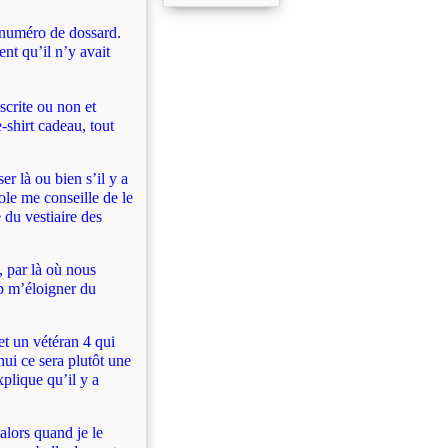
n numéro de dossard.
nt qu’il n’y avait
crite ou non et
-shirt cadeau, tout
er là ou bien s’il y a
vole me conseille de le
 du vestiaire des
, par là où nous
op m’éloigner du
et un vétéran 4 qui
ui ce sera plutôt une
xplique qu’il y a
 alors quand je le