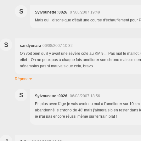
S
Sylvounette :0026:
07/08/2007 19:49
Mais oui ! disons que c'était une course d'échauffement pour Pa
S
sandyonara
06/08/2007 10:32
On voit bien qu'il y avait une sévère côte au KM 9.... Pas mal le maillo
effet....On ne peux pas à chaque fois améliorer son chrono mais ce dern
nénamoins pas si mauvais que cela, bravo
Répondre
S
Sylvounette :0026:
06/08/2007 18:56
En plus avec l'âge je vais avoir du mal à l'améliorer sur 10 km.......
abandonné le chrono de 48' mais j'aimerais bien rester dans le
je n'ai pas encore réussi même sur terrrain plat !