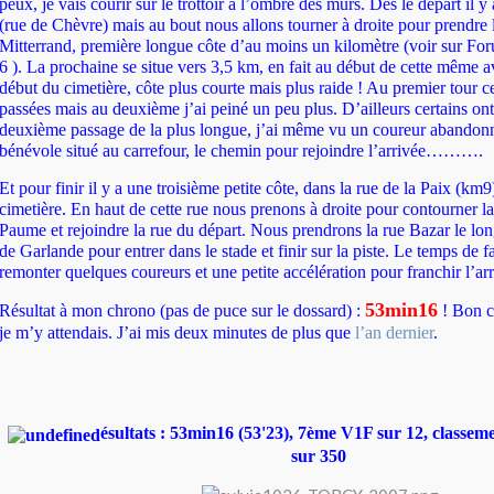
peux, je vais courir sur le trottoir à l’ombre des murs. Dès le départ il y
(rue de Chèvre) mais au bout nous allons tourner à droite pour prendre 
Mitterrand, première longue côte d’au moins un kilomètre (voir sur For
6 ). La prochaine se situe vers 3,5 km, en fait au début de cette même 
début du cimetière, côte plus courte mais plus raide ! Au premier tour c
passées mais au deuxième j’ai peiné un peu plus. D’ailleurs certains o
deuxième passage de la plus longue, j’ai même vu un coureur abandonne
bénévole situé au carrefour, le chemin pour rejoindre l’arrivée……….
Et pour finir il y a une troisième petite côte, dans la rue de la Paix (km9
cimetière. En haut de cette rue nous prenons à droite pour contourner l
Paume et rejoindre la rue du départ. Nous prendrons la rue Bazar le lon
de Garlande pour entrer dans le stade et finir sur la piste. Le temps de fai
remonter quelques coureurs et une petite accélération pour franchir l’arr
53min16
Résultat à mon chrono (pas de puce sur le dossard) :
! Bon c’
je m’y attendais. J’ai mis deux minutes de plus que
l’an dernier
.
ésultats : 53min16 (53'23),
7ème V1F sur 12, classem
sur 350