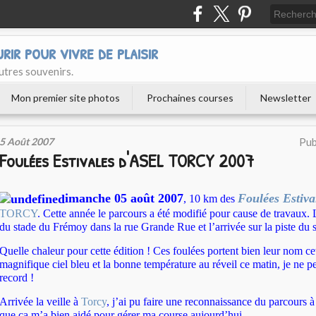
urir pour vivre de plaisir
utres souvenirs.
Mon premier site photos
Prochaines courses
Newsletter
5 Août 2007
Pub
Foulées Estivales d'ASEL TORCY 2007
imanche 05 août 2007
Foulées Estiv
, 10 km des
TORCY
. Cette année le parcours a été modifié pour cause de travaux. 
du stade du Frémoy dans la rue Grande Rue et l’arrivée sur la piste du s
Quelle chaleur pour cette édition ! Ces foulées portent bien leur nom ce
magnifique ciel bleu et la bonne température au réveil ce matin, je ne p
record !
Arrivée la veille à
Torcy
, j’ai pu faire une reconnaissance du parcours à 
que ça m’a bien aidé pour gérer ma course aujourd’hui.