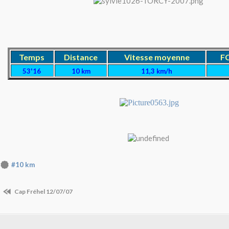
Temps
Distance
Vitesse moyenne
FC
53'16
10 km
11,3 km/h
#10 km
Cap Fréhel 12/07/07