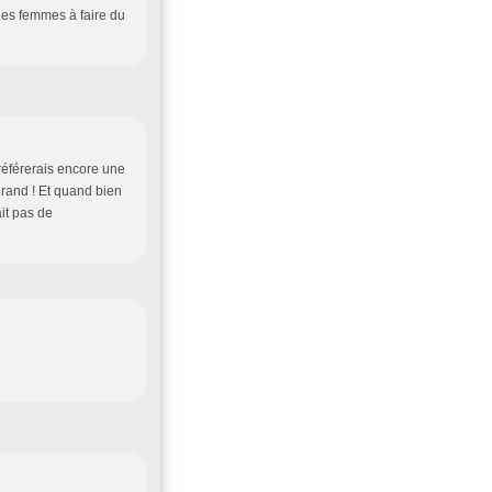
r les femmes à faire du
référerais encore une
grand ! Et quand bien
it pas de
e