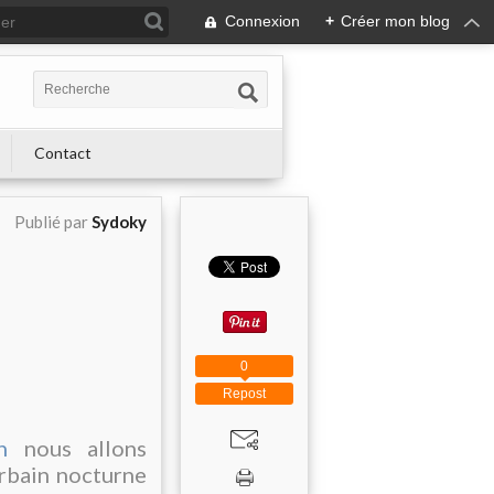
Connexion
+
Créer mon blog
Contact
Publié par
Sydoky
0
Repost
n
nous allons
urbain nocturne