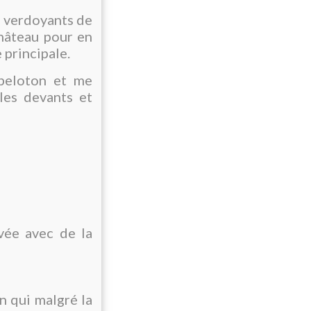
s verdoyants de
château pour en
 principale.
peloton et me
les devants et
vée avec de la
n qui malgré la