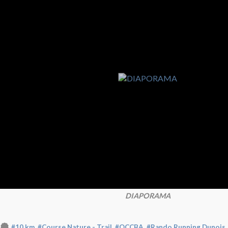
DIAPORAMA
,
,
,
#10 km
#Course Nature - Trail
#OCCBA
#Rando Running Dunois