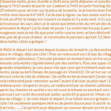
Dimanche matin, je me réveille à 5h45 pour petit déjeuner et ensuite
jusqu’à 7h15 avant de partir sur Cadenet à 7h45 en petit footing d’
20 minutes pour arriver sur la place de la mairie. Je présente mon P
retirer mon dossard n° 669. J’ai du mal à signer car mes mains sont e
froid, en effet le temps est couvert ce matin et il y a du vent. Il n’y a
prévue pour les sacs alors je le laisse aux bénévoles du retrait des d
attendant le départ j’ai la chair de poule ! Le soleil n’arrive pas à per
nuageuse, mais je me dis que pour cette course avec un bon dénivelé 
mal, pas de grosse chaleur. Je reconsulte le parcours qui fait 12,5km e
deux belles côtes à grimper !
A 9h00 le départ est donné depuis la place de la mairie, ça descend 
dans le village, déjà une côte ! Puis on redescend vers le bas du vil
un sentier caillouteux. C’est plat pendant un moment puis arrive un pe
ensuite cela monte régulièrement par des sentiers. Puis une super c
grandes enjambées, je vais aussi vite que ceux qui trottinent mais m
moins, jusqu’au km5 (temps de passage en 31min02). On arrive sur u
encore celui du site du château ! (la veille en me promenant j’avais r
cela redescend pour remonter au km7 avant d’arriver au plus haut ! E
château pour récupérer un peu, on redescend par un chemin cailloute
après les chemins et sentiers on retrouve le bitume en montant vers l
parcours sur route descend par palier, au km10 je passe en 59min, et
bas du village. L ‘arrivée étant le départ, il va falloir encore grimpe
côte ! et seulement quelques mètres de pente douce pour franchir la 
d’arrivée……..J’ai sprinté pour dépasser un coureur devant moi et je s