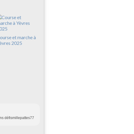
ourse et marche à
èvres 2025
ns défismillepattes77