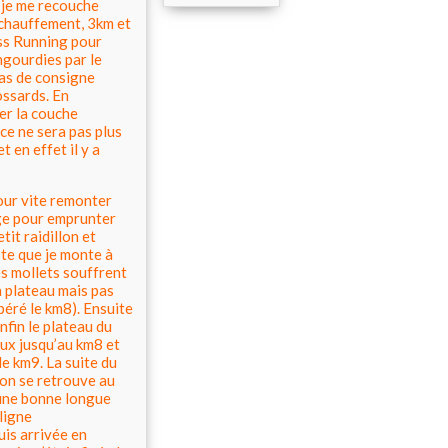
 je me recouche
échauffement, 3km et
ass Running pour
ngourdies par le
 pas de consigne
ossards. En
cer la couche
ce ne sera pas plus
t en effet il y a
pour vite remonter
lage pour emprunter
tit raidillon et
ôte que je monte à
es mollets souffrent
n plateau mais pas
epéré le km8). Ensuite
nfin le plateau du
ux jusqu’au km8 et
e km9. La suite du
 on se retrouve au
r une bonne longue
ligne
uis arrivée en