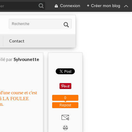
Connexion
+
Créer mon blog
Contact
lié par
Sylvounette
d'une course et c'est
0
per à LA FOULEE
km.
Repost