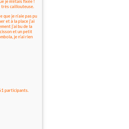
e je m’étais fixée !
e très caillouteuse.
 que je n’aie pas pu
r et à la place j’ai
ment j’ai bu de la
cisson et un petit
mbola, je n’ai rien
1 participants.