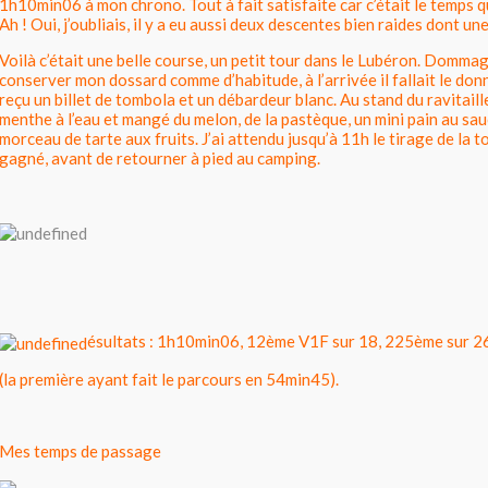
1h10min06 à mon chrono. Tout à fait satisfaite car c’était le temps qu
Ah ! Oui, j’oubliais, il y a eu aussi deux descentes bien raides dont un
Voilà c’était une belle course, un petit tour dans le
Lubéron
. Dommage
conserver mon dossard comme d’habitude, à l’arrivée il fallait le donne
reçu un billet de tombola et un débardeur blanc. Au stand du ravitaille
menthe à l’eau et mangé du melon, de la pastèque, un mini pain au sau
morceau de tarte aux fruits. J’ai attendu jusqu’à 11h le tirage de la to
gagné, avant de retourner à pied au
camping
.
ésultats : 1h10min06, 12ème V1F sur 18, 225ème sur 26
(la première ayant fait le parcours en 54min45).
Mes temps de passage