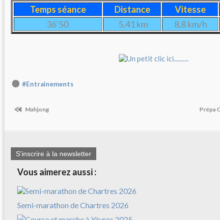
Temps séance
Distance
Vitesse
36'50
5,41 km
8,8 km/h
#Entrainements
Mahjong
Prépa C
S'inscrire à la newsletter
Vous aimerez aussi :
Semi-marathon de Chartres 2026