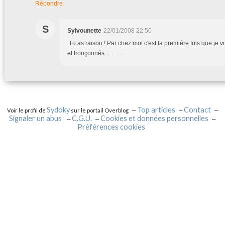
Répondre
S
Sylvounette
22/01/2008 22:50
Tu as raison ! Par chez moi c'est la première fois que je v
et tronçonnés............
Sydoky
Top articles
Contact
Voir le profil de
sur le portail Overblog
Signaler un abus
C.G.U.
Cookies et données personnelles
Préférences cookies