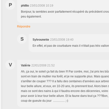
P
phillio
23/01/2008 10:19
Bonjour, tu sembles avoir parfaitement récupéré du précédent cross.
peu également.
Répondre
S
Sylvounette
23/01/2008 19:40
En effet, et pas de courbature mais il n'était pas très vallonné.
V
Valérie
22/01/2008 21:52
Ah, ça oui, le soleil ça fait du bien !!! Par contre, moi, j'ai pris les b
sont en train de mutiler ma forêt, et je ne supporte plus. Mais quand
s'arrêter de couper ??? Il a fallu des centaines d'années aux arbres 
leur belle allure, et eux, en 10-20 ans, ils prennent tout. Alors bien s
mais ce sont des nains à qui il faudra encore des décennies, voire
pour avoir à leur tour belle allure. Et la faune dans tout ça ???Bon, 
coup de gueule du jour ................ ;-)