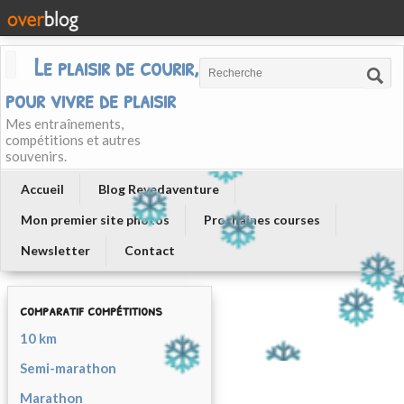
Le plaisir de courir, courir
pour vivre de plaisir
Mes entraînements,
compétitions et autres
souvenirs.
Accueil
Blog Revedaventure
Mon premier site photos
Prochaines courses
Newsletter
Contact
comparatif compétitions
10 km
Semi-marathon
Marathon