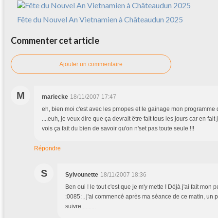
Fête du Nouvel An Vietnamien à Châteaudun 2025
Commenter cet article
Ajouter un commentaire
M
mariecke
18/11/2007 17:47
eh, bien moi c'est avec les pmopes et le gainage mon programme 
....euh, je veux dire que ça devrait être fait tous les jours car en fai
vois ça fait du bien de savoir qu'on n'set pas toute seule !!!
Répondre
S
Sylvounette
18/11/2007 18:36
Ben oui ! le tout c'est que je m'y mette ! Déjà j'ai fait mon p
:0085: , j'ai commencé après ma séance de ce matin, un p
suivre..........