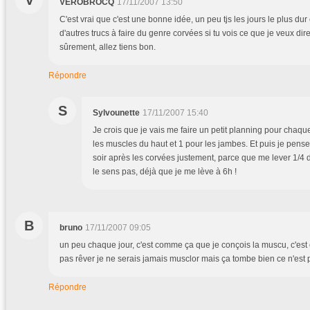
V
VEROBROCQ
17/11/2007 13:50
C'est vrai que c'est une bonne idée, un peu tjs les jours le plus dur es
d'autres trucs à faire du genre corvées si tu vois ce que je veux dir
sûrement, allez tiens bon.
Répondre
S
Sylvounette
17/11/2007 15:40
Je crois que je vais me faire un petit planning pour chaque
les muscles du haut et 1 pour les jambes. Et puis je pense q
soir après les corvées justement, parce que me lever 1/4 d'
le sens pas, déjà que je me lève à 6h !
B
bruno
17/11/2007 09:05
un peu chaque jour, c'est comme ça que je conçois la muscu, c'est c
pas rêver je ne serais jamais musclor mais ça tombe bien ce n'est p
Répondre