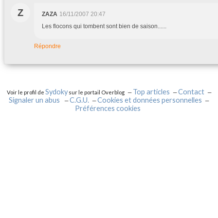
Z
ZAZA
16/11/2007 20:47
Les flocons qui tombent sont bien de saison......
Répondre
Sydoky
Top articles
Contact
Voir le profil de
sur le portail Overblog
Signaler un abus
C.G.U.
Cookies et données personnelles
Préférences cookies