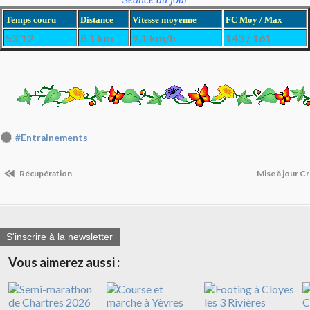
Temps couru
Distance
Vitesse moyenne
FC Moy / Max
53'12
8.1 km
9.1 km/h
143 / 161
#Entrainements
Récupération
Mise à jour C
S'inscrire à la newsletter
Vous aimerez aussi :