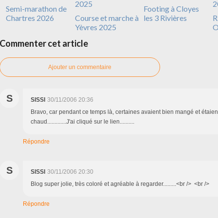
Semi-marathon de
Footing à Cloyes
Chartres 2026
Course et marche à
les 3 Rivières
R
Yèvres 2025
O
Commenter cet article
Ajouter un commentaire
S
SISSI
30/11/2006 20:36
Bravo, car pendant ce temps là, certaines avaient bien mangé et étaien
chaud.............J'ai cliqué sur le lien..........
Répondre
S
SISSI
30/11/2006 20:30
Blog super jolie, très coloré et agréable à regarder.........<br /> <br />
Répondre