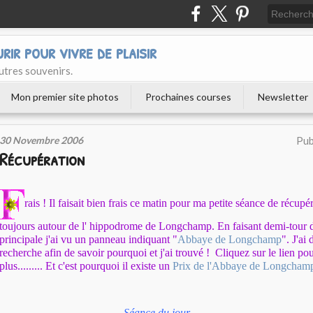
urir pour vivre de plaisir
utres souvenirs.
Mon premier site photos
Prochaines courses
Newsletter
30 Novembre 2006
Pub
Récupération
rais ! Il faisait bien frais ce matin pour ma petite séance de récupér
toujours autour de l' hippodrome de Longchamp. En faisant demi-tour d
principale j'ai vu un panneau indiquant "
Abbaye de Longchamp
". J'ai
recherche afin de savoir pourquoi et j'ai trouvé ! Cliquez sur le lien po
plus......... Et c'est pourquoi il existe un
Prix de l'Abbaye de Longcham
Séance du jour