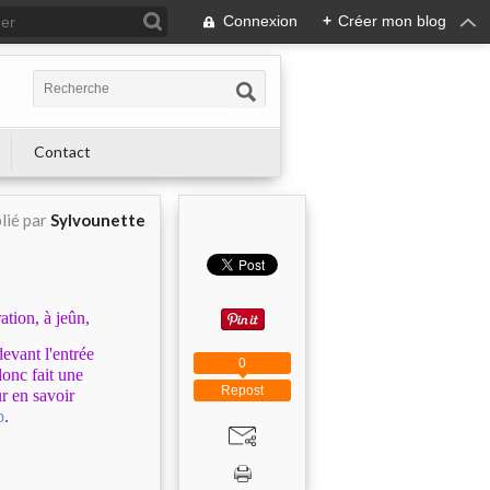
Connexion
+
Créer mon blog
Contact
lié par
Sylvounette
ation, à jeûn,
evant l'entrée
0
 donc fait une
Repost
ur en savoir
p
.