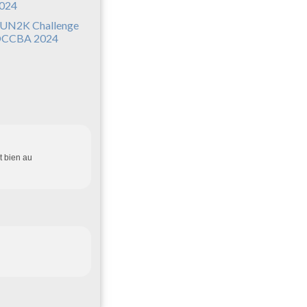
UN2K Challenge
CCBA 2024
t bien au