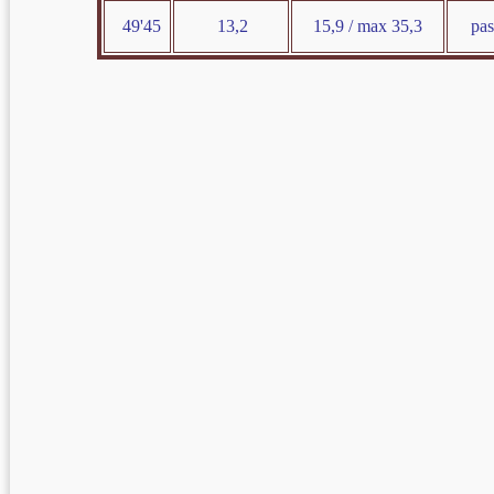
49'45
13,2
15,9 / max 35,3
pas