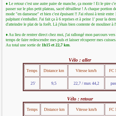
♦
Le retour c'est une autre paire de manche, ça monte ! Et le pire c'es
passer sur le plus petit plateau, sacré dérailleur ! A chaque portion de
mode "en danseuse" et bien c'est épuisant !! J'ai réussi à tenir entre 
palpitant s'emballer. J'ai fait ça à 6 reprises et à peine 1' pour la der
d'atteindre le plat de la forêt. Là j'étais bien contente de mouliner à 
♦
Au lieu de rentrer direct chez moi, j'ai rallongé mon parcours vers 
temps de faire redescendre mes puls et laisser récuperer mes cuisses
Au total une sortie de
1h15 et 22,7 km
.
Vélo : aller
Temps
Distance km
Vitesse km/h
FC 
25'
9,5
22,7 / max 44,2
pas
Vélo : retour
Temps
Distance km
Vitesse km/h
FC 