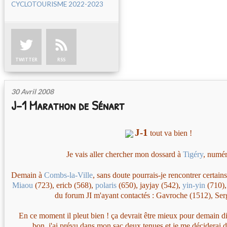
CYCLOTOURISME 2022-2023
TWITTER
RSS
30 Avril 2008
J-1 Marathon de Sénart
J-1
tout va bien !
Je vais aller chercher mon dossard à
Tigéry
, numé
Demain à
Combs-la-Ville
, sans doute pourrais-je rencontrer certa
Miaou
(723), ericb (568),
polaris
(650), jayjay (542),
yin-yin
(710),
du forum JI m'ayant contactés : Gavroche (1512), Ser
En ce moment il pleut bien ! ça devrait être mieux pour demain d
bon, j'ai prévu dans mon sac deux tenues et je me déciderai de