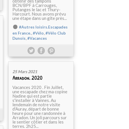
obtenir des tampons
BCN/BPF à Carrouges,
Putanges le lac et Thury-
Harcourt. Nous avons prévu
une étape dans un gîte près...
#Autres loisirs.Escapades
,
,
en France.
#Vélo
#Vélo Club
,
Dunois
#Vacances
25 Mars 2021
Arradon. 2020
Vacances 2020 . Fin Juillet,
une escapade chez ma copine
Nadine qui est partie
s'installer à Vannes. Au
lendemain de notre visite
d'Auray, départ de bonne
heure pour une randonnée à
Arradon. Un joli parcours sur
le sentier côtier et dans les
terres. 2h25...