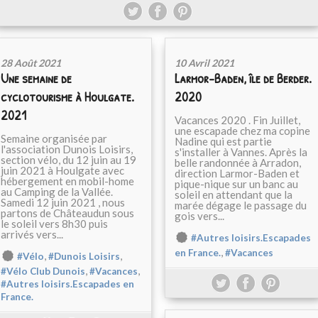
28 Août 2021
10 Avril 2021
Une semaine de
Larmor-Baden, île de Berder.
cyclotourisme à Houlgate.
2020
2021
Vacances 2020 . Fin Juillet,
une escapade chez ma copine
Semaine organisée par
Nadine qui est partie
l'association Dunois Loisirs,
s'installer à Vannes. Après la
section vélo, du 12 juin au 19
belle randonnée à Arradon,
juin 2021 à Houlgate avec
direction Larmor-Baden et
hébergement en mobil-home
pique-nique sur un banc au
au Camping de la Vallée.
soleil en attendant que la
Samedi 12 juin 2021 , nous
marée dégage le passage du
partons de Châteaudun sous
gois vers...
le soleil vers 8h30 puis
arrivés vers...
#Autres loisirs.Escapades
,
en France.
#Vacances
,
,
#Vélo
#Dunois Loisirs
,
,
#Vélo Club Dunois
#Vacances
#Autres loisirs.Escapades en
France.