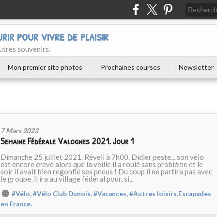
urir pour vivre de plaisir
utres souvenirs.
Mon premier site photos
Prochaines courses
Newsletter
7 Mars 2022
Semaine Fédérale Valognes 2021. Jour 1
Dimanche 25 juillet 2021. Réveil à 7h00. Didier peste... son vélo
est encore crevé alors que la veille il a roulé sans problème et le
soir il avait bien regonflé ses pneus ! Du coup il ne partira pas avec
le groupe, il ira au village fédéral pour, si...
,
,
,
#Vélo
#Vélo Club Dunois
#Vacances
#Autres loisirs.Escapades
en France.