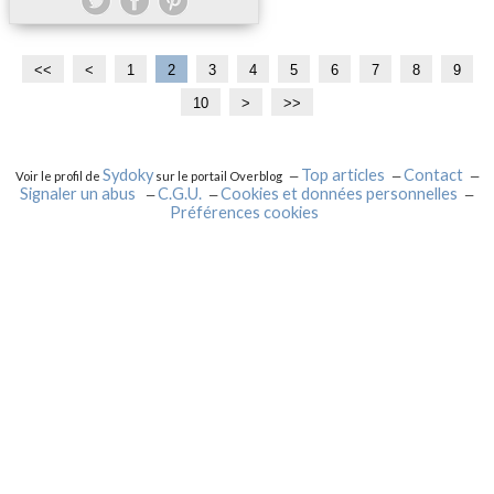
<<
<
1
2
3
4
5
6
7
8
9
10
>
>>
Sydoky
Top articles
Contact
Voir le profil de
sur le portail Overblog
Signaler un abus
C.G.U.
Cookies et données personnelles
Préférences cookies