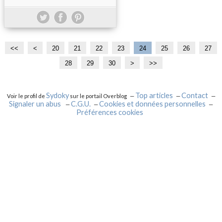
<<
<
1
20
21
22
23
24
25
26
27
0
28
29
30
4
>
>>
0
Sydoky
Top articles
Contact
Voir le profil de
sur le portail Overblog
Signaler un abus
C.G.U.
Cookies et données personnelles
Préférences cookies