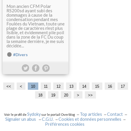
Mon ancien CFM Polar
RS200sd ayant subi des
dommages à cause de la
condensation pendant mes
Foulées du Vietnam, toute une
plage de caractères n'est plus
lisible, et évidemment pile poil
dans la zone de la FC Du coup
la semaine dernière, je me suis
décidée...
#Divers
<<
<
10
11
12
13
14
15
16
17
18
19
20
3
4
>
>>
0
0
Sydoky
Top articles
Contact
Voir le profil de
sur le portail Overblog
Signaler un abus
C.G.U.
Cookies et données personnelles
Préférences cookies