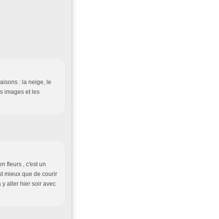
aisons : la neige, le
es images et les
n fleurs , c'est un
est mieux que de courir
 y aller hier soir avec