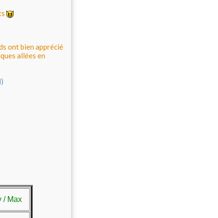
ets
ds ont bien apprécié
lques allées en
 / Max