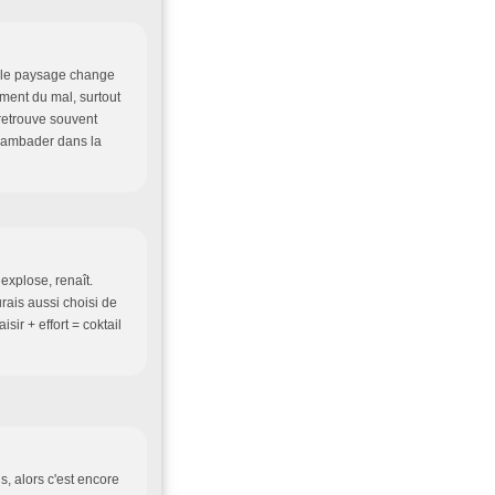
e, le paysage change
aiment du mal, surtout
 retrouve souvent
t gambader dans la
 explose, renaît.
urais aussi choisi de
sir + effort = coktail
is, alors c'est encore