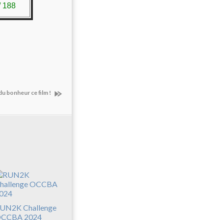
/ 188
u bonheur ce film !
UN2K Challenge
CCBA 2024