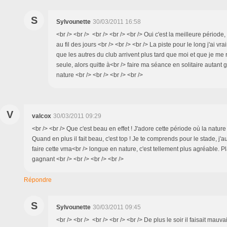
S
Sylvounette
30/03/2011 16:58
<br /> <br /> <br /> <br /> <br /> Oui c'est la meilleure périod
au fil des jours <br /> <br /> <br /> La piste pour le long j'ai vr
que les autres du club arrivent plus tard que moi et que je me
seule, alors quitte à<br /> faire ma séance en solitaire autan
nature <br /> <br /> <br /> <br />
V
valcox
30/03/2011 09:29
<br /> <br /> Que c'est beau en effet ! J'adore cette période où la nature
Quand en plus il fait beau, c'est top ! Je te comprends pour le stade, j'a
faire cette vma<br /> longue en nature, c'est tellement plus agréable. Plai
gagnant <br /> <br /> <br /> <br />
Répondre
S
Sylvounette
30/03/2011 09:45
<br /> <br /> <br /> <br /> <br /> De plus le soir il faisait mauva