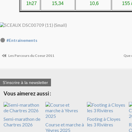
1h27
15,34
10,6
155 
#Entrainements
Les Parcours du Coeur 2011
Que d
S'inscrire à la newsletter
Vous aimerez aussi :
Semi-marathon de
Footing à Cloyes
Chartres 2026
Course et marche à
les 3 Rivières
R
Yèvres 2025
O