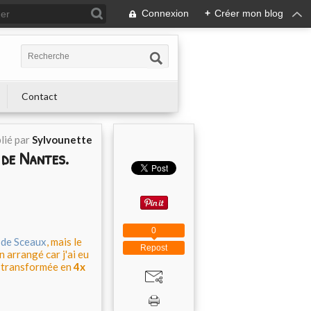
Connexion
+
Créer mon blog
Contact
lié par
Sylvounette
de Nantes.
0
 de Sceaux
, mais le
Repost
n arrangé car j'ai eu
i transformée en
4x