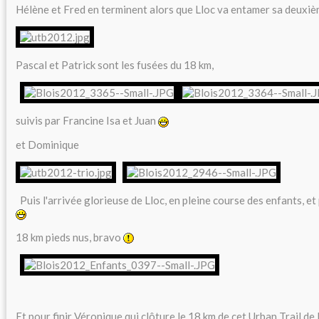
Hélène et Fred en terminent alors que Lloc va entamer sa deuxiè
Pascal et Patrick sont les fusées du 18 km,
suivis par Francine Isa et Juan
et Dominique
Puis l'arrivée glorieuse de Lloc, en pleine course des enfants, et
18 km pieds nus, bravo
Et pour finir Véronique qui clôture le 18 km de cet Urban Trail de 