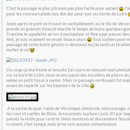
C'est le passage le plus joli mais pas plus facile pour autant
J'a
pour les coureurs pieds nus, dur dur pour eux ces bords de Loire
Juste après le pont se trouve le ravitaillement, où le fils de Véron
prends un gobelet d'eau et marche le temps de boire quelques gor
Francine le squelette arrive à ma hauteur et finira par passer dev
lent, je suis vraiment en mode limace alors
Tout va bien pour m
passage de cette butte (photo ci-dessous) où j'ai senti un tiraill
mollet droit
Du coup ça m'a freiné et ensuite j'ai couru en laissant mon pied pl
sur ce bord de Loire, nous avons passé des escaliers de pierre un
même un petit fossé à sauter. Mais ce passage verdoyant fut mal
avant de repartir sur les hauteurs de la ville
A la sortie du quai, l'amie de Véronique, bénévole, m'encourage, et
les rues et ruelles de Blois. Je reconnais la place Louis XII par l
passés la veille pour rentrer. Nous montons et descendons l'escali
croisent, c'est sympa, mais je ne vois aucune connaissance.