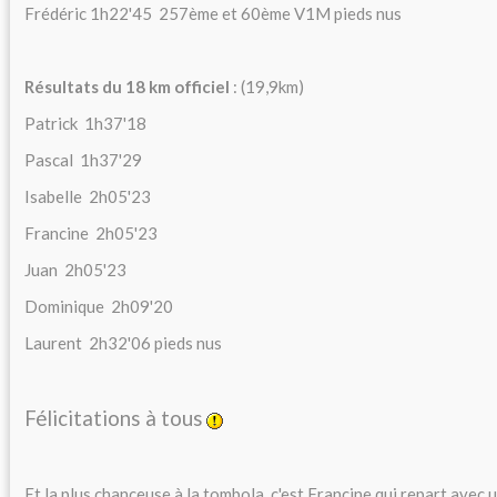
Frédéric 1h22'45 257ème et 60ème V1M pieds nus
Résultats du 18 km officiel
: (19,9km)
Patrick 1h37'18
Pascal 1h37'29
Isabelle 2h05'23
Francine 2h05'23
Juan 2h05'23
Dominique 2h09'20
Laurent 2h32'06 pieds nus
Félicitations à tous
Et la plus chanceuse à la tombola, c'est Francine qui repart avec 