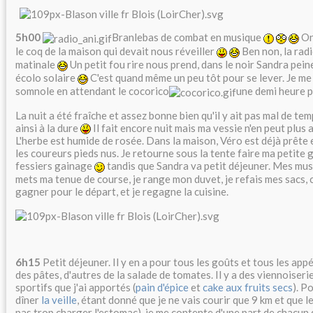
5h00
Branlebas de combat en musique
On 
le coq de la maison qui devait nous réveiller
Ben non, la radi
matinale
Un petit fou rire nous prend, dans le noir Sandra pein
écolo solaire
C'est quand même un peu tôt pour se lever. Je me 
somnole en attendant le cocorico
une demi heure p
La nuit a été fraîche et assez bonne bien qu'il y ait pas mal de tem
ainsi à la dure
Il fait encore nuit mais ma vessie n'en peut plus a
L'herbe est humide de rosée. Dans la maison, Véro est déjà prête 
les coureurs pieds nus. Je retourne sous la tente faire ma petite
fessiers gainage
tandis que Sandra va petit déjeuner. Mes muscl
mets ma tenue de course, je range mon duvet, je refais mes sacs, 
gagner pour le départ, et je regagne la cuisine.
6h15
Petit déjeuner. Il y en a pour tous les goûts et tous les ap
des pâtes, d'autres de la salade de tomates. Il y a des viennoiseri
sportifs que j'ai apportés (
pain d'épice
et
cake aux fruits secs
). P
dîner
la veille
, étant donné que je ne vais courir que 9 km et que l
pas trop charger l'estomac), je me contente d'une part de chacun