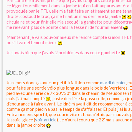
Par contre, lui ayant précisé que j'avais toujours cette pointe da
ce léger fourmillement dans la jambe (qui en fait auparavant étai
provoquée par le TFL), elle m'a fait faire un étirement en me te
droite, costaud le truc, ça me tirait un max derrière la jambe
circulaire et pour finir elle m'a secoué la gambette pour décontrac
me relevant, plus de pointe dans la fesse ni de fourmillement
Maintenant je vais pouvoir mieux me rendre compte si mon TFL f
ou s'il va nettement mieux
Je savais bien que j'avais 2 problèmes dans cette gambette
Je remets donc ça avec un petit triathlon comme
mardi dernier
, m
pour faire une sortie vélo plus longue dans le bois de Verrières. 
pied avec une série de 7x 30"/30" dans le chemin de Meudon (en f
mais j'ai mal compté
), juste derrière la passerelle, comme ça je
d'endurance à faire avant. Le kiné m'avait dit de recommencer à c
comme ça mon pied n'a pas le temps de s'affaisser. Et puis j'ai lu au
Entrainement sportif, que courir vite et haut n'était pas mauvais
l'essuie-glace (
voir article
). Je n'aurai couru que 22' mais aucune
dans la jambe droite