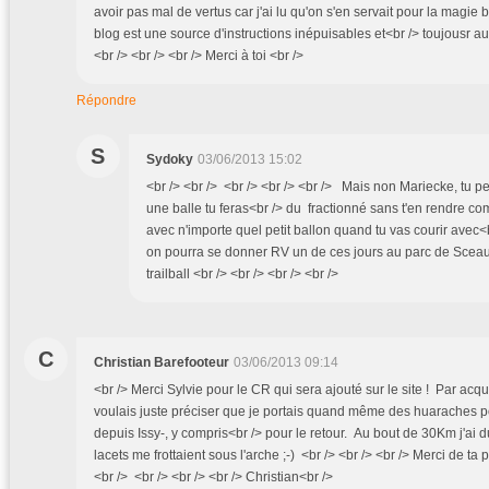
avoir pas mal de vertus car j'ai lu qu'on s'en servait pour la magie 
blog est une source d'instructions inépuisables et<br /> toujousr au
<br /> <br /> <br /> Merci à toi <br />
Répondre
S
Sydoky
03/06/2013 15:02
<br /> <br /> <br /> <br /> <br /> Mais non Mariecke, tu pe
une balle tu feras<br /> du fractionné sans t'en rendre c
avec n'importe quel petit ballon quand tu vas courir avec<
on pourra se donner RV un de ces jours au parc de Sceau
trailball <br /> <br /> <br /> <br />
C
Christian Barefooteur
03/06/2013 09:14
<br /> Merci Sylvie pour le CR qui sera ajouté sur le site ! Par acq
voulais juste préciser que je portais quand même des huaraches 
depuis Issy-, y compris<br /> pour le retour. Au bout de 30Km j'ai du
lacets me frottaient sous l'arche ;-) <br /> <br /> <br /> Merci de ta p
<br /> <br /> <br /> <br /> Christian<br />