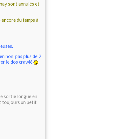
nay sont annulés et
e encore du temps à
geuses.
ien non, pas plus de 2
ger le dos crawlé
une sortie longue en
c toujours un petit