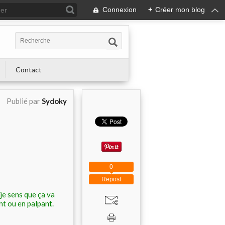
Connexion
+
Créer mon blog
Contact
Publié par
Sydoky
0
Repost
je sens que ça va
nt ou en palpant.