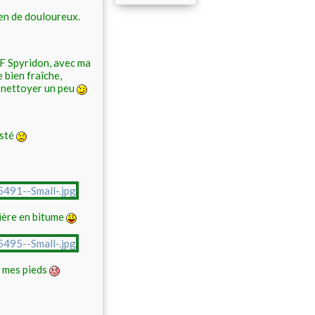
rien de douloureux.
FF Spyridon, avec ma
e bien fraîche,
s nettoyer un peu
isté
ière en bitume
us mes pieds