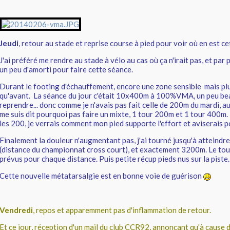
Jeudi
, retour au stade et reprise course à pied pour voir où en est 
J'ai préféré me rendre au stade à vélo au cas où ça n'irait pas, et par 
un peu d'amorti pour faire cette séance.
Durant le footing d'échauffement, encore une zone sensible mais pl
qu'avant. La séance du jour c'était 10x400m à 100%VMA, un peu b
reprendre... donc comme je n'avais pas fait celle de 200m du mardi, 
me suis dit pourquoi pas faire un mixte, 1 tour 200m et 1 tour 400m
les 200, je verrais comment mon pied supporte l'effort et aviserais pou
Finalement la douleur n'augmentant pas, j'ai tourné jusqu'à atteindr
(distance du championnat cross court), et exactement 3200m. Le tou
prévus pour chaque distance. Puis petite récup pieds nus sur la piste.
Cette nouvelle métatarsalgie est en bonne voie de guérison
Vendredi
, repos et apparemment pas d'inflammation de retour.
Et ce jour, réception d'un mail du club CCR92, annonçant qu'à cause 