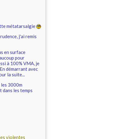
cette métatarsalgie
prudence, j'ai remis
us en surface
eaucoup pour
aussi à 100% VMA, je
. En démarrant avec
r la suite...
e les 3000m
t dans les temps
des violentes