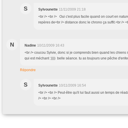
S
Sylvounette
11/11/2009 21:18
<br /> <br /> Oui c'est plus facile quand on court en nature
repères de<br /> distance donc le chrono ça suffit.<br /> <b
N
Nadine
10/11/2009 16:43
<br /> coucou Sylvie, donc si je comprends bien quand les chiens so
qui est méchant :)))) belle séance. tu as toujours une pêche d'enfer.
Répondre
S
Sylvounette
10/11/2009 16:54
<br /> <br /> Peut-être qu'il lui faut aussi un temps de réad
/> <br /> <br />