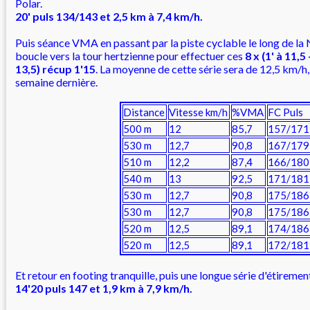
Polar.
20' puls 134/143 et 2,5 km à 7,4 km/h.
Puis séance VMA en passant par la piste cyclable le long de la
boucle vers la tour hertzienne pour effectuer ces
8 x (1' à 11,5
13,5) récup 1'15
. La moyenne de cette série sera de 12,5 km/h,
semaine dernière.
Distance
Vitesse km/h
%VMA
FC Puls
500 m
12
85,7
157/171
530 m
12,7
90,8
167/179
510 m
12,2
87,4
166/180
540 m
13
92,5
171/181
530 m
12,7
90,8
175/186
530 m
12,7
90,8
175/186
520 m
12,5
89,1
174/186
520 m
12,5
89,1
172/181
Et retour en footing tranquille, puis une longue série d'étiremen
14'20 puls 147 et 1,9 km à 7,9 km/h.