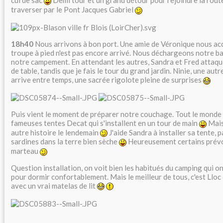
cul de sac
Demi tour et un grand détour pour rejoindre la route 
traverser par le Pont Jacques Gabriel
18h40
Nous arrivons à bon port. Une amie de Véronique nous accu
troupe à pied n'est pas encore arrivé. Nous déchargeons notre b
notre campement. En attendant les autres, Sandra et Fred attaqu
de table, tandis que je fais le tour du grand jardin. Ninie, une aut
arrive entre temps, une sacrée rigolote pleine de surprises
Puis vient le moment de préparer notre couchage. Tout le monde 
fameuses tentes Decat qui s'installent en un tour de main
Mais
autre histoire le lendemain
J'aide Sandra à installer sa tente, p
sardines dans la terre bien sèche
Heureusement certains prévo
marteau
Question installation, on voit bien les habitués du camping qui o
pour dormir confortablement. Mais le meilleur de tous, c'est Llo
avec un vrai matelas de lit