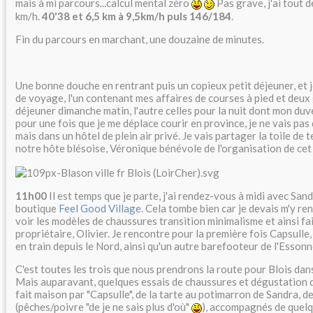
mais à mi parcours...calcul mental zéro
Pas grave, j'ai tout 
km/h.
40'38 et 6,5 km à 9,5km/h puls 146/184
.
Fin du parcours en marchant, une douzaine de minutes.
Une bonne douche en rentrant puis un copieux petit déjeuner, et 
de voyage, l'un contenant mes affaires de courses à pied et deux
déjeuner dimanche matin, l'autre celles pour la nuit dont mon duv
pour une fois que je me déplace courir en province, je ne vais pas
mais dans un hôtel de plein air privé. Je vais partager la toile de
notre hôte blésoise, Véronique bénévole de l'organisation de cet 
11h00
Il est temps que je parte, j'ai rendez-vous à midi avec Sand
boutique
Feel Good Village
. Cela tombe bien car je devais m'y re
voir les modèles de chaussures transition minimalisme et ainsi fa
propriétaire, Olivier. Je rencontre pour la première fois Capsull
en train depuis le Nord, ainsi qu'un autre barefooteur de l'Essonn
C'est toutes les trois que nous prendrons la route pour Blois dans
Mais auparavant, quelques essais de chaussures et dégustation 
fait maison par "Capsulle", de la tarte au potimarron de Sandra, de
(pêches/poivre "de je ne sais plus d'où"
), accompagnés de quelqu