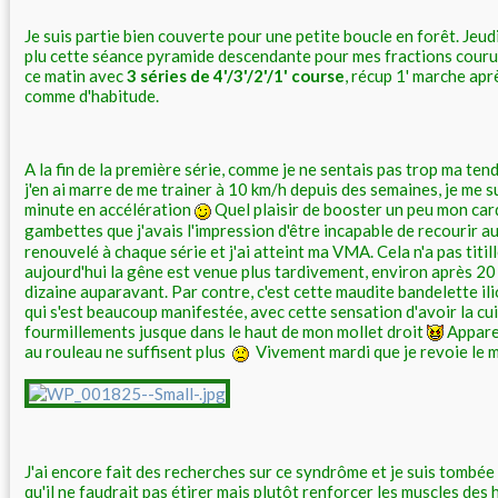
Je suis partie bien couverte pour une petite boucle en forêt. Jeudi
plu cette séance pyramide descendante pour mes fractions courue
ce matin avec
3 séries de 4'/3'/2'/1' course
, récup 1' marche apr
comme d'habitude.
A la fin de la première série, comme je ne sentais pas trop ma tendi
j'en ai marre de me trainer à 10 km/h depuis des semaines, je me su
minute en accélération
Quel plaisir de booster un peu mon car
gambettes que j'avais l'impression d'être incapable de recourir au
renouvelé à chaque série et j'ai atteint ma VMA. Cela n'a pas titil
aujourd'hui la gêne est venue plus tardivement, environ après 2
dizaine auparavant. Par contre, c'est cette maudite bandelette ilio
qui s'est beaucoup manifestée, avec cette sensation d'avoir la cu
fourmillements jusque dans le haut de mon mollet droit
Appare
au rouleau ne suffisent plus
Vivement mardi que je revoie le 
J'ai encore fait des recherches sur ce syndrôme et je suis tombée s
qu'il ne faudrait pas étirer mais plutôt renforcer les muscles des