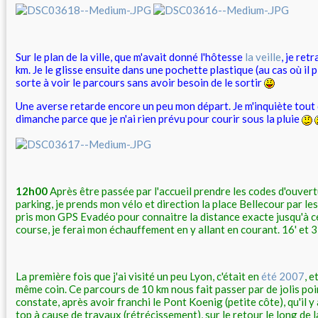
Sur le plan de la ville, que m'avait donné l'hôtesse
la veille
, je ret
km. Je le glisse ensuite dans une pochette plastique (au cas où il p
sorte à voir le parcours sans avoir besoin de le sortir
Une averse retarde encore un peu mon départ. Je m'inquiète tout
dimanche parce que je n'ai rien prévu pour courir sous la pluie
12h00
Après être passée par l'accueil prendre les codes d'ouver
parking, je prends mon vélo et direction la place Bellecour par le
pris mon GPS Evadéo pour connaitre la distance exacte jusqu'à cet
course, je ferai mon échauffement en y allant en courant. 16' et 3
La première fois que j'ai visité un peu Lyon, c'était en
été 2007
, e
même coin. Ce parcours de 10 km nous fait passer par de jolis poi
constate, après avoir franchi le Pont Koenig (petite côte), qu'il 
top à cause de travaux (rétrécissement), sur le retour le long de l