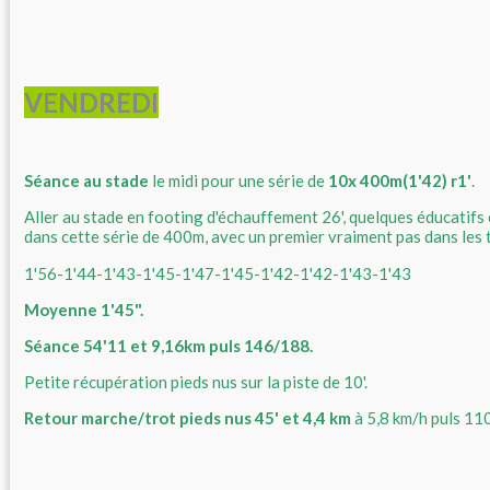
VENDREDI
Séance au stade
le midi pour une série de
10x 400m(1'42) r1'
.
Aller au stade en footing d'échauffement 26', quelques éducatifs 
dans cette série de 400m, avec un premier vraiment pas dans les
1'56-1'44-1'43-1'45-1'47-1'45-1'42-1'42-1'43-1'43
Moyenne 1'45".
Séance 54'11 et 9,16km puls 146/188.
Petite récupération pieds nus sur la piste de 10'.
Retour marche/trot pieds nus 45' et 4,4 km
à 5,8 km/h puls 11