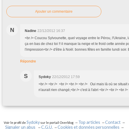
Ajouter un commentaire
N
Nadine
22/12/2012 16:37
<br /> Coucou Sylvounette, quel voyage entre le Pérou, l'Ukraine, la
ça en bas de chez toi !! il manque la neige et le froid cette année p
l'impression<br /> d'être à Noël. bonnes fêtes en famille lundi soir. 
Répondre
S
Sydoky
22/12/2012 17:59
<br /> <br /> <br /> <br /> <br /> Oui mais là où se situait
n'aurait rien changé,<br /> c'est à l'abri <br /> <br /> <br />
Sydoky
Top articles
Contact
Voir le profil de
sur le portail Overblog
Signaler un abus
C.G.U.
Cookies et données personnelles