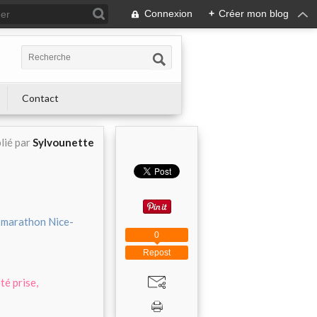
Connexion
+
Créer mon blog
Contact
lié par
Sylvounette
u
marathon Nice-
0
Repost
té prise,