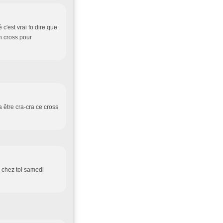
c'est vrai fo dire que
n cross pour
a être cra-cra ce cross
 chez toi samedi