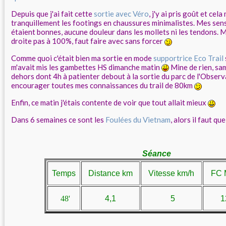
Depuis que j'ai fait cette
sortie avec Véro
, j'y ai pris goût et ce
tranquillement les footings en chaussures minimalistes. Mes sen
étaient bonnes, aucune douleur dans les mollets ni les tendons. M
droite pas à 100%, faut faire avec sans forcer
Comme quoi c'était bien ma sortie en mode
supportrice Eco Trail
m'avait mis les gambettes HS dimanche matin
Mine de rien, sam
dehors dont 4h à patienter debout à la sortie du parc de l'Obse
encourager toutes mes connaissances du trail de 80km
Enfin, ce matin j'étais contente de voir que tout allait mieux
Dans 6 semaines ce sont les
Foulées du Vietnam
, alors il faut qu
Séance
Temps
Distance km
Vitesse km/h
FC 
48'
4,1
5
1