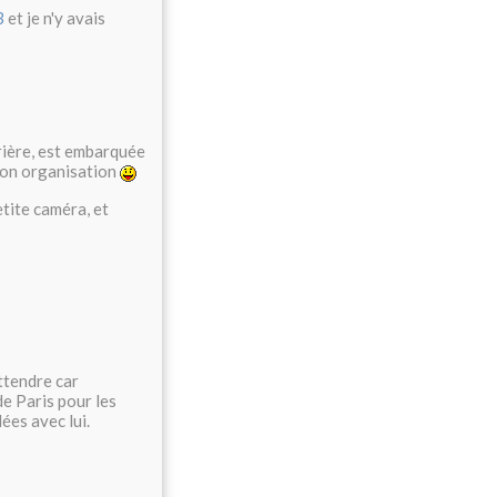
3
et je n'y avais
rrière, est embarquée
 mon organisation
tite caméra, et
ttendre car
de Paris pour les
ées avec lui.