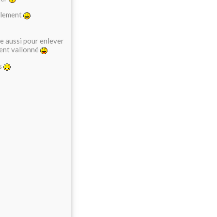
illement
te aussi pour enlever
vient vallonné
us