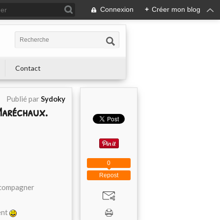
Connexion
+
Créer mon blog
Contact
Publié par
Sydoky
 Maréchaux.
0
Repost
accompagner
ent