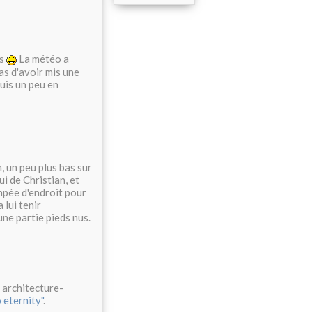
es
La météo a
pas d'avoir mis une
suis un peu en
, un peu plus bas sur
i de Christian, et
ompée d'endroit pour
 lui tenir
ne partie pieds nus.
, architecture-
 eternity"
.