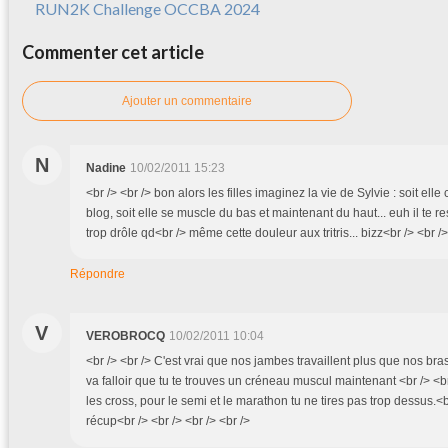
RUN2K Challenge OCCBA 2024
Commenter cet article
Ajouter un commentaire
N
Nadine
10/02/2011 15:23
<br /> <br /> bon alors les filles imaginez la vie de Sylvie : soit elle c
blog, soit elle se muscle du bas et maintenant du haut... euh il te 
trop drôle qd<br /> même cette douleur aux tritris... bizz<br /> <br />
Répondre
V
VEROBROCQ
10/02/2011 10:04
<br /> <br /> C'est vrai que nos jambes travaillent plus que nos bras
va falloir que tu te trouves un créneau muscul maintenant <br /> <br
les cross, pour le semi et le marathon tu ne tires pas trop dessus.<b
récup<br /> <br /> <br /> <br />