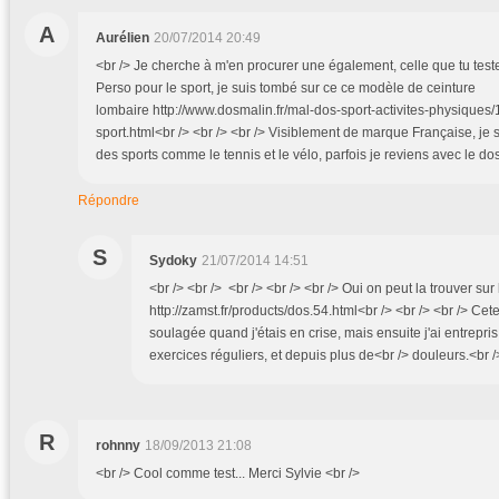
A
Aurélien
20/07/2014 20:49
<br /> Je cherche à m'en procurer une également, celle que tu teste
Perso pour le sport, je suis tombé sur ce ce modèle de ceinture
lombaire http://www.dosmalin.fr/mal-dos-sport-activites-physiques/
sport.html<br /> <br /> <br /> Visiblement de marque Française, je s
des sports comme le tennis et le vélo, parfois je reviens avec le dos
Répondre
S
Sydoky
21/07/2014 14:51
<br /> <br /> <br /> <br /> <br /> Oui on peut la trouver sur 
http://zamst.fr/products/dos.54.html<br /> <br /> <br /> Cet
soulagée quand j'étais en crise, mais ensuite j'ai entrepri
exercices réguliers, et depuis plus de<br /> douleurs.<br />
R
rohnny
18/09/2013 21:08
<br /> Cool comme test... Merci Sylvie <br />