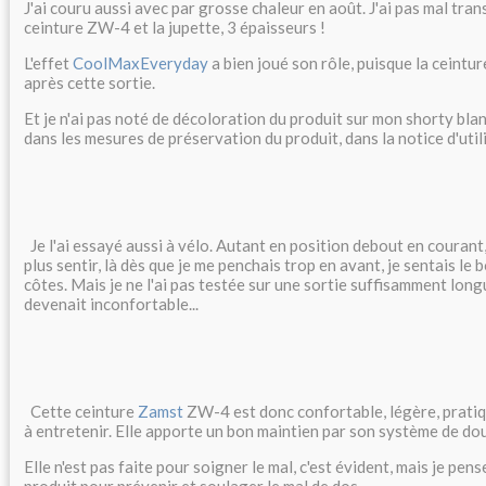
J'ai couru aussi avec par grosse chaleur en août. J'ai pas mal trans
ceinture ZW-4 et la jupette, 3 épaisseurs !
L'effet
CoolMaxEveryday
a bien joué son rôle, puisque la ceintur
après cette sortie.
Et je n'ai pas noté de décoloration du produit sur mon shorty blan
dans les mesures de préservation du produit, dans la notice d'util
Je l'ai essayé aussi à vélo. Autant en position debout en courant, 
plus sentir, là dès que je me penchais trop en avant, je sentais le 
côtes. Mais je ne l'ai pas testée sur une sortie suffisamment long
devenait inconfortable...
Cette ceinture
Zamst
ZW-4 est donc confortable, légère, pratique
à entretenir. Elle apporte un bon maintien par son système de do
Elle n'est pas faite pour soigner le mal, c'est évident, mais je pens
produit pour prévenir et soulager le mal de dos.