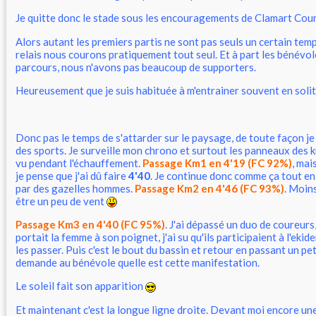
Je quitte donc le stade sous les encouragements de Clamart Cou
Alors autant les premiers partis ne sont pas seuls un certain tem
relais nous courons pratiquement tout seul. Et à part les bénévol
parcours, nous n'avons pas beaucoup de supporters.
Heureusement que je suis habituée à m'entrainer souvent en soli
Donc pas le temps de s'attarder sur le paysage, de toute façon je
des sports. Je surveille mon chrono et surtout les panneaux des km
vu pendant l'échauffement.
Passage Km1 en 4'19 (FC 92%)
, mai
je pense que j'ai dû faire
4'40
. Je continue donc comme ça tout en
par des gazelles hommes.
Passage Km2 en 4'46 (FC 93%)
. Moins
être un peu de vent
Passage Km3 en 4'40 (FC 95%)
. J'ai dépassé un duo de coureur
portait la femme à son poignet, j'ai su qu'ils participaient à l'eki
les passer. Puis c'est le bout du bassin et retour en passant un pet
demande au bénévole quelle est cette manifestation.
Le soleil fait son apparition
Et maintenant c'est la longue ligne droite. Devant moi encore une