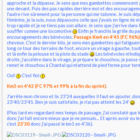
approche et la dépasse. Je sens que mes gambettes commencent à 
une devant. Puis des pas rapides derrière moi et des encourage
l'autre rive sûrement pour la personne qui me talonne. Je suis dép
féminine, je la suis, nous dépassons celle que j'avais en ligne de mi
trop rapide et je ne tiens pas son allure. Je sens que j'arrive dan
souffler comme une locomotive
Enfin je franchis la grille du p
encouragements des bénévoles.
Passage Km4 en 4'45 (FC 96%)
cheveux. C'est le dernier kilo, je sens mes gambettes qui fatiguen
long ce tour des terrains de foot, encore un virage à gauche, tout 
et là enfin la pelouse et la piste du stade
Les bénévoles m'indiq
droite, j'accélère dans le virage, je prépare le chouchou, je passe s
remet le chouchou à Chantal qui m'attend de pied ferme pour term
Ouf
C'est fini
Km5 en 4'42 (FC 97% et 99% à la fin du sprint)
.
J'arrête mon chrono et lis 23'24 auxquelles il faut en ajouter, do
23'40/23'45. Ben je suis satisfaite, je n'ai pas atteint les 24'
(Plus tard en regardant mes temps de passage, j'ai constaté que le
donc j'ai fait encore mieux que je ne pensais... Et après avoir eu le
c'est
23'30
donc j'ai passé le km1 en 4'36).