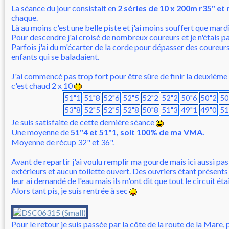
La séance du jour consistait en
2 séries de 10 x 200m r35" et 
chaque.
Là au moins c'est une belle piste et j'ai moins souffert que mardi
Pour descendre j'ai croisé de nombreux coureurs et je n'étais pas
Parfois j'ai du m'écarter de la corde pour dépasser des coureurs
enfants qui se baladaient.
J'ai commencé pas trop fort pour être sûre de finir la deuxième
c'est chaud 2 x 10
51"1
51"8
52"6
52"5
52"2
52"2
50"6
50"2
50
53"8
52"5
52"5
52"8
50"8
51"3
49"1
49"0
51
Je suis satisfaite de cette dernière séance
Une moyenne de
51"4 et 51"1, soit 100% de ma VMA.
Moyenne de récup 32" et 36".
Avant de repartir j'ai voulu remplir ma gourde mais ici aussi pa
extérieurs et aucun toilette ouvert. Des ouvriers étant présents 
leur ai demandé de l'eau mais ils m'ont dit que tout le circuit ét
Alors tant pis, je suis rentrée à sec
Pour le retour je suis passée par la côte de la route de la Mare, 