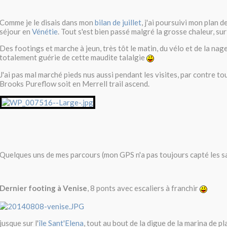
Comme je le disais dans mon
bilan de juillet
, j'ai poursuivi mon plan 
séjour en
Vénétie
. Tout s'est bien passé malgré la grosse chaleur, su
Des footings et marche à jeun, très tôt le matin, du vélo et de la nage
totalement guérie de cette maudite talalgie
J'ai pas mal marché pieds nus aussi pendant les visites, par contre to
Brooks Pureflow soit en Merrell trail ascend.
Quelques uns de mes parcours (mon GPS n'a pas toujours capté les sa
Dernier footing à Venise
, 8 ponts avec escaliers à franchir
jusque sur l'
île Sant'Elena
, tout au bout de la digue de la marina de pl