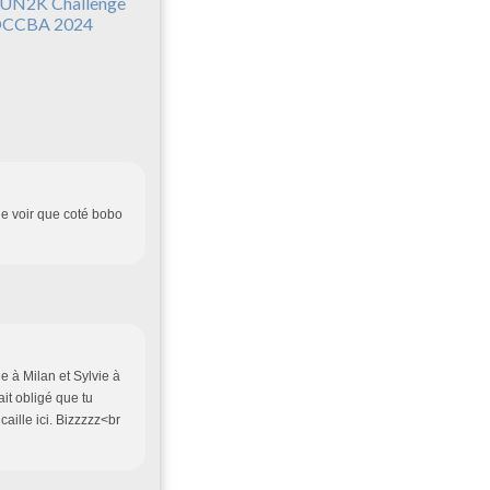
UN2K Challenge
CCBA 2024
 de voir que coté bobo
ie à Milan et Sylvie à
ait obligé que tu
caille ici. Bizzzzz<br