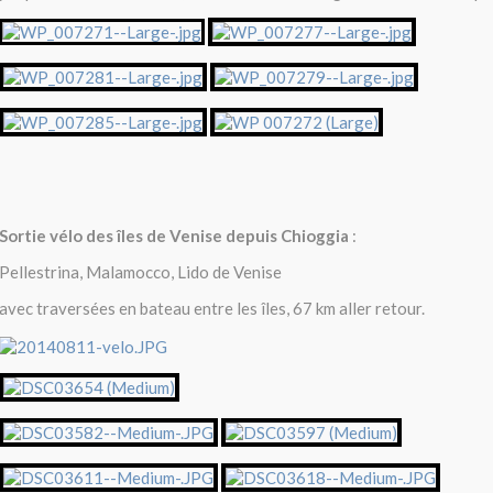
Sortie vélo des îles de Venise depuis Chioggia
:
Pellestrina, Malamocco, Lido de Venise
avec traversées en bateau entre les îles, 67 km aller retour.