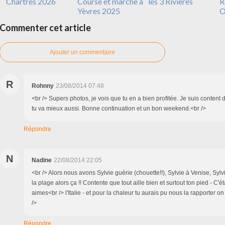
Chartres 2026
Course et marche à
les 3 Rivières
R
Yèvres 2025
O
Commenter cet article
Ajouter un commentaire
R
Rohnny
23/08/2014 07:48
<br /> Supers photos, je vois que tu en a bien profitée. Je suis content
tu va mieux aussi. Bonne continuation et un bon weekend.<br />
Répondre
N
Nadine
22/08/2014 22:05
<br /> Alors nous avons Sylvie guérie (chouette!!), Sylvie à Venise, Sylv
la plage alors ça !! Contente que tout aille bien et surtout ton pied - C'ét
aimes<br /> l'Italie - et pour la chaleur tu aurais pu nous la rapporter on 
/>
Répondre