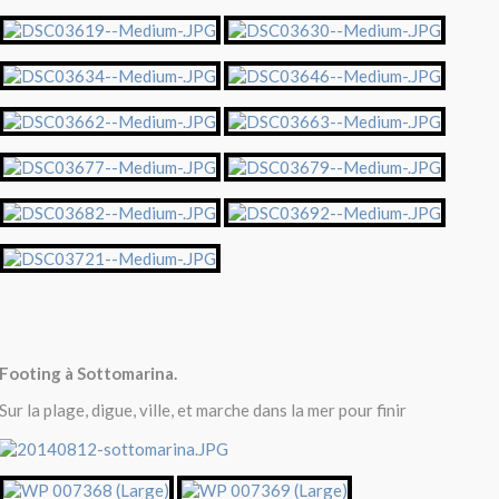
Footing à Sottomarina.
Sur la plage, digue, ville, et marche dans la mer pour finir