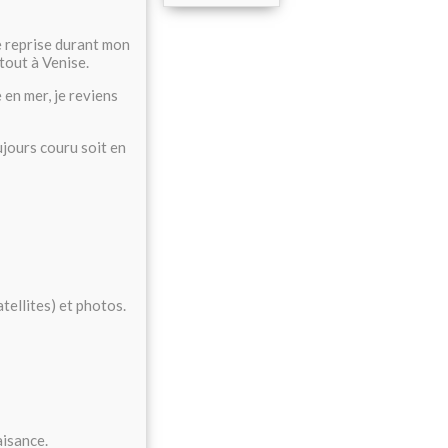
de reprise durant mon
rtout à Venise.
 en mer, je reviens
ujours couru soit en
tellites) et photos.
aisance.