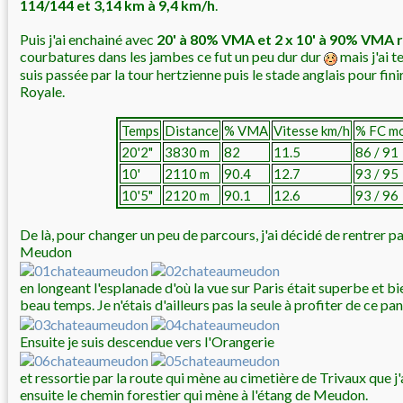
114/144 et 3,14 km à 9,4 km/h
.
Puis j'ai enchainé avec
20' à 80% VMA et 2 x 10' à 90% VMA r
courbatures dans les jambes ce fut un peu dur dur
mais j'ai t
suis passée par la tour hertzienne puis le stade anglais pour fin
Royale.
Temps
Distance
% VMA
Vitesse km/h
% FC m
20'2"
3830 m
82
11.5
86 / 91
10'
2110 m
90.4
12.7
93 / 95
10'5"
2120 m
90.1
12.6
93 / 96
De là, pour changer un peu de parcours, j'ai décidé de rentrer p
Meudon
en longeant l'esplanade d'où la vue sur Paris était superbe et 
beau temps. Je n'étais d'ailleurs pas la seule à profiter de ce p
Ensuite je suis descendue vers l'Orangerie
et ressortie par la route qui mène au cimetière de Trivaux que j
ensuite le chemin forestier qui mène à l'étang de Meudon.