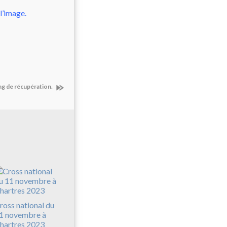
l’image.
ng de récupération.
ross national du
1 novembre à
hartres 2023