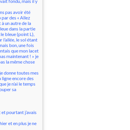
vait fondu, mais il y
ns pas avoir été
 par des « Allez
 à un autre de la
bleue dans la partie
le bleue (point L),
 l’allée, le sol étant
mais bon, une fois
sentais que mon lacet
pas maintenant ! » je
e pas la même chose
 je donne toutes mes
a ligne encore des
e je n’ai le temps
couper sa
 et pourtant j’avais
ier et en plus je ne