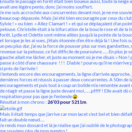
Ensuite le passage en forêt était bien boueux aussi, toute la neige a
avait une légère pente, donc j’ai moins souffert.
Je me suis accrochée aux concurrentes devant moi, je ne me souvie
beaucoup dépassée. Mais j’ai été bien encouragée par ceux du club
Sylvie ! » ou bien « Allez Clamart ! » et qui se déplaçaient d’un point
pelouse. Christelle était à la bifurcation de la boucle rose et de la 
forêt. Lydie et Odette sont même allées jusqu’à la pointe de la bouc
et lorsque je les ai vues, j’étais étonnée d’en être déjà là ! Une fois sur
un peu plus dur, j’ai eu la force de pousser plus sur mes gambettes, 
revenue sur la pelouse, ce fut difficile de poursuivre……En plus je 
gauche allait me lâcher, et juste au moment où je me disais « Non ! 
passe à côté d’une chaussure ! ! ! Diable ! pourvu qu’il ne m’arriv
si près de l’arrivée !
J’entends encore des encouragements, la ligne d’arrivée approche,
dernières forces et réussis à passer deux concurrentes. A 50m de l
encouragements et puis tout à coup un bolide m’a remontée avant qu
de réagir et passe la ligne juste devant moi……pffff ! Elle avait dû 
respiration pour pas que je l'entende
Résultat à mon chrono :
26’03 pour 5211m
.
Mais il était temps que j’arrive car mon lacet s’est bel et bien défait
fait un double nœud….
Je rends mon dossard et là je réalise que j’ai oublié de le photograph
me souviens plus de mon numéro !