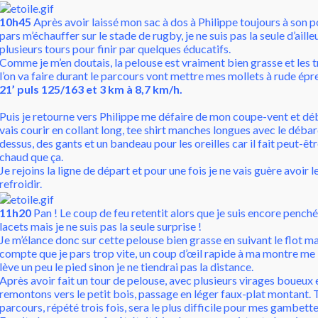
10h45
Après avoir laissé mon sac à dos à Philippe toujours à son p
pars m’échauffer sur le stade de rugby, je ne suis pas la seule d’aille
plusieurs tours pour finir par quelques éducatifs.
Comme je m’en doutais, la pelouse est vraiment bien grasse et les 
l’on va faire durant le parcours vont mettre mes mollets à rude épr
21’ puls 125/163 et 3 km à 8,7 km/h.
Puis je retourne vers Philippe me défaire de mon coupe-vent et déb
vais courir en collant long, tee shirt manches longues avec le déba
dessus, des gants et un bandeau pour les oreilles car il fait peut-êt
chaud que ça.
Je rejoins la ligne de départ et pour une fois je ne vais guère avoir
refroidir.
11h20
Pan ! Le coup de feu retentit alors que je suis encore penché
lacets mais je ne suis pas la seule surprise !
Je m’élance donc sur cette pelouse bien grasse en suivant le flot ma
compte que je pars trop vite, un coup d’œil rapide à ma montre me 
lève un peu le pied sinon je ne tiendrai pas la distance.
Après avoir fait un tour de pelouse, avec plusieurs virages boueux e
remontons vers le petit bois, passage en léger faux-plat montant. 
parcours, répété trois fois, sera le plus difficile pour mes gambette