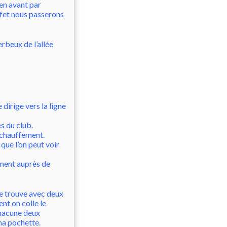
ien avant par
ffet nous passerons
rbeux de l’allée
dirige vers la ligne
es du club.
échauffement.
que l’on peut voir
oment auprès de
me trouve avec deux
nt on colle le
chacune deux
 ma pochette.