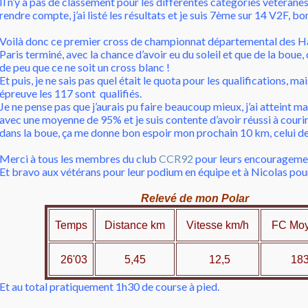
Il n’y a pas de classement pour les différentes catégories vétéran
rendre compte, j’ai listé les résultats et je suis 7ème sur 14 V2F, bo
Voilà donc ce premier cross de championnat départemental des Ha
Paris terminé, avec la chance d’avoir eu du soleil et que de la boue, ca
de peu que ce ne soit un cross blanc !
Et puis, je ne sais pas quel était le quota pour les qualifications, ma
épreuve les 117 sont qualifiés.
Je ne pense pas que j’aurais pu faire beaucoup mieux, j’ai atteint ma
avec une moyenne de 95% et je suis contente d’avoir réussi à courir
dans la boue, ça me donne bon espoir mon prochain 10 km, celui d
Merci à tous les membres du club
CCR92
pour leurs encouragemen
Et bravo aux vétérans pour leur podium en équipe et à Nicolas pour 
Relevé de mon Polar
Temps
Distance km
Vitesse km/h
FC Moy
26'03
5,45
12,5
183 
Et au total pratiquement 1h30 de course à pied.