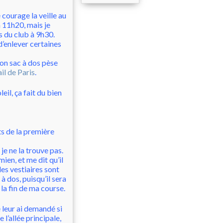
 courage la veille au
à 11h20, mais je
 du club à 9h30.
’enlever certaines
on sac à dos pèse
il de Paris
.
eil, ça fait du bien
ts de la première
je ne la trouve pas.
mien, et me dit qu’il
les vestiaires sont
 à dos, puisqu’il sera
la fin de ma course.
 leur ai demandé si
 l’allée principale,