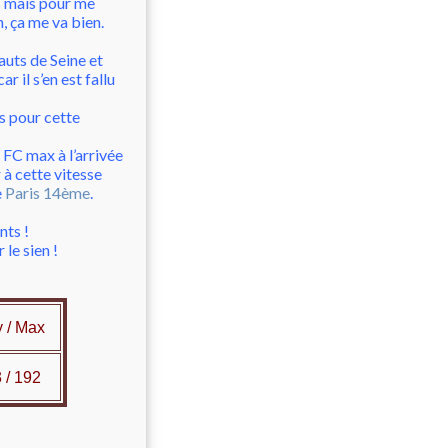
es mais pour me
n, ça me va bien.
uts de Seine et
r il s’en est fallu
is pour cette
 FC max à l’arrivée
 à cette vitesse
e
Paris 14ème
.
ts !
le sien !
 / Max
/ 192