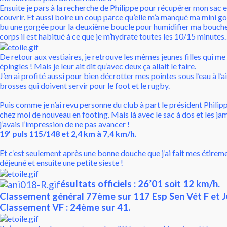
Ensuite je pars à la recherche de Philippe pour récupérer mon sac 
couvrir. Et aussi boire un coup parce qu’elle m’a manqué ma mini gou
bu une gorgée pour la deuxième boucle pour humidifier ma bouche
corps il est habitué à ce que je m’hydrate toutes les 10/15 minutes…
De retour aux vestiaires, je retrouve les mêmes jeunes filles qui 
épingles ! Mais je leur ait dit qu’avec deux ça allait le faire.
J’en ai profité aussi pour bien décrotter mes pointes sous l’eau à l’
brosses qui doivent servir pour le foot et le rugby.
Puis comme je n’ai revu personne du club à part le président Philippe
chez moi de nouveau en footing. Mais là avec le sac à dos et les ja
j’avais l’impression de ne pas avancer !
19’ puls 115/148 et 2,4 km à 7,4 km/h.
Et c’est seulement après une bonne douche que j’ai fait mes étiremen
déjeuné et ensuite une petite sieste !
ésultats officiels : 26’01 soit 12 km/h.
Classement général 77ème sur 117 Esp Sen Vét F et J
Classement VF : 24ème sur 41.