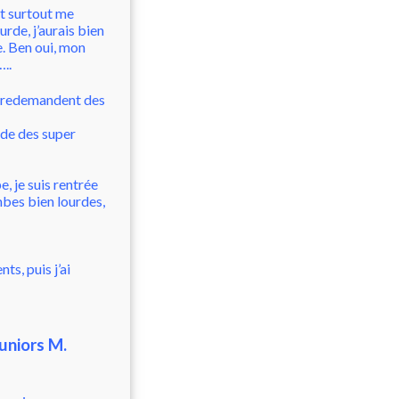
et surtout me
rde, j’aurais bien
. Ben oui, mon
..
me redemandent des
aide des super
, je suis rentrée
mbes bien lourdes,
ts, puis j’ai
uniors M.