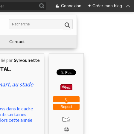
Connexion
+
Créer mon blog
Contact
lié par
Sylvounette
tal.
art, au stade
0
Repost
oss dans le cadre
nts certaines
alors cette année