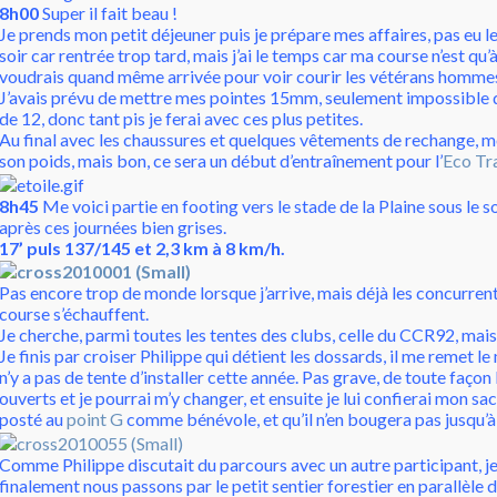
8h00
Super il fait beau !
Je prends mon petit déjeuner puis je prépare mes affaires, pas eu le
soir car rentrée trop tard, mais j’ai le temps car ma course n’est qu’
voudrais quand même arrivée pour voir courir les vétérans hommes
J’avais prévu de mettre mes pointes 15mm, seulement impossible d
de 12, donc tant pis je ferai avec ces plus petites.
Au final avec les chaussures et quelques vêtements de rechange, m
son poids, mais bon, ce sera un début d’entraînement pour l’
Eco Tra
8h45
Me voici partie en footing vers le stade de la Plaine sous le sol
après ces journées bien grises.
17’ puls 137/145 et 2,3 km à 8 km/h.
Pas encore trop de monde lorsque j’arrive, mais déjà les concurren
course s’échauffent.
Je cherche, parmi toutes les tentes des clubs, celle du CCR92, mais 
Je finis par croiser Philippe qui détient les dossards, il me remet le 
n’y a pas de tente d’installer cette année. Pas grave, de toute façon 
ouverts et je pourrai m’y changer, et ensuite je lui confierai mon sac
posté au
point G
comme bénévole, et qu’il n’en bougera pas jusqu’à 
Comme Philippe discutait du parcours avec un autre participant, je
finalement nous passons par le petit sentier forestier en parallèle de