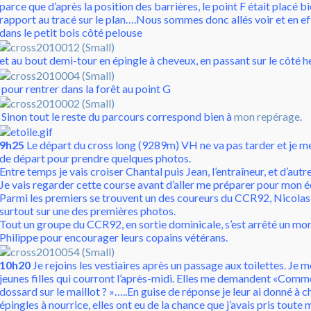
parce que d’après la position des barrières, le point F était placé b
rapport au tracé sur le plan….Nous sommes donc allés voir et en e
dans le petit bois côté pelouse
et au bout demi-tour en épingle à cheveux, en passant sur le côté he
pour rentrer dans la forêt au point G
Sinon tout le reste du parcours correspond bien à
mon repérage
.
9h25
Le départ du cross long (9289m) VH ne va pas tarder et je me 
de départ pour prendre quelques photos.
Entre temps je vais croiser Chantal puis Jean, l’entraîneur, et d’autr
Je vais regarder cette course avant d’aller me préparer pour mon 
Parmi les premiers se trouvent un des coureurs du CCR92, Nicolas 
surtout sur une des premières photos.
Tout un groupe du CCR92, en sortie dominicale, s’est arrêté un m
Philippe pour encourager leurs copains vétérans.
10h20
Je rejoins les vestiaires après un passage aux toilettes. Je 
jeunes filles qui courront l’après-midi. Elles me demandent «Comme
dossard sur le maillot ? »…..En guise de réponse je leur ai donné à 
épingles à nourrice, elles ont eu de la chance que j’avais pris toute