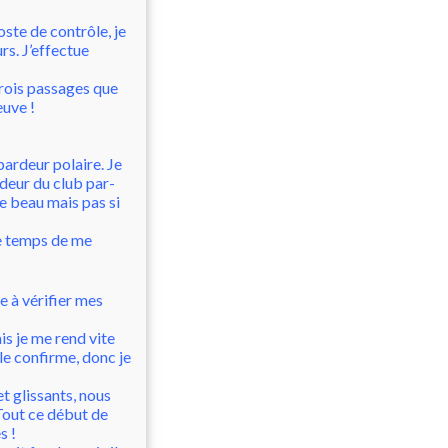
oste de contrôle, je
urs. J’effectue
trois passages que
euve !
ardeur polaire. Je
rdeur du club par-
re beau mais pas si
 le temps de me
e à vérifier mes
is je me rend vite
le confirme, donc je
t glissants, nous
Tout ce début de
s !