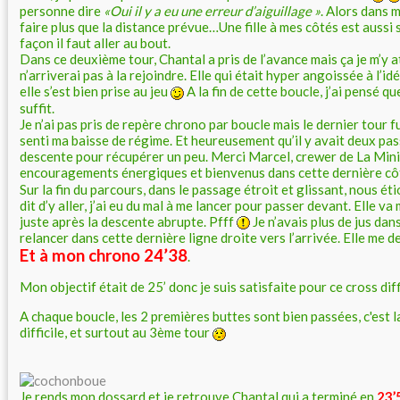
personne dire
«Oui il y a eu une erreur d’aiguillage »
. Alors dans 
faire plus que la distance prévue…Une fille à mes côtés est aussi s
façon il faut aller au bout.
Dans ce deuxième tour, Chantal a pris de l’avance mais ça je m’y at
n’arriverai pas à la rejoindre. Elle qui était hyper angoissée à l’id
elle s’est bien prise au jeu
A la fin de cette boucle, j’ai pensé qu
suffit.
Je n’ai pas pris de repère chrono par boucle mais le dernier tour fut 
senti ma baisse de régime. Et heureusement qu’il y avait deux pa
descente pour récupérer un peu. Merci Marcel, crewer de La Mini
encouragements énergiques et bienvenus dans cette dernière c
Sur la fin du parcours, dans le passage étroit et glissant, nous éti
dit d’y aller, j’ai eu du mal à me lancer pour passer devant. Elle v
juste après la descente abrupte. Pfff
Je n’avais plus de jus da
relancer dans cette dernière ligne droite vers l’arrivée. Elle me d
Et à mon chrono 24’38
.
Mon objectif était de 25’ donc je suis satisfaite pour ce cross diff
A chaque boucle, les 2 premières buttes sont bien passées, c'est l
difficile, et surtout au 3ème tour
Je rends mon dossard et je retrouve Chantal qui a terminé en
23’