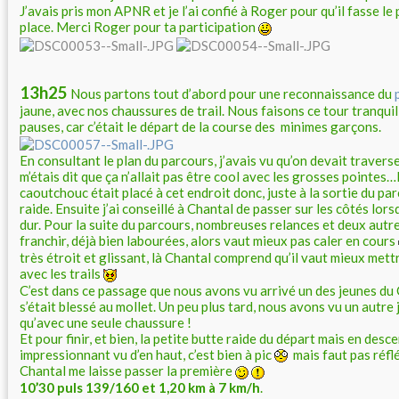
J’avais pris mon APNR et je l’ai confié à Roger pour qu’il fasse l
place. Merci Roger pour ta participation
13h25
Nous partons tout d’abord pour une reconnaissance du
jaune, avec nos chaussures de trail. Nous faisons ce tour tranqui
pauses, car c’était le départ de la course des minimes garçons.
En consultant le plan du parcours, j’avais vu qu’on devait traverse
m’étais dit que ça n’allait pas être cool avec les grosses pointes
caoutchouc était placé à cet endroit donc, juste à la sortie du pa
raide. Ensuite j’ai conseillé à Chantal de passer sur les côtés lorsq
dur. Pour la suite du parcours, nombreuses relances et deux autre
franchir, déjà bien labourées, alors vaut mieux pas caler en cours
très étroit et glissant, là Chantal comprend qu’il vaut mieux mett
avec les trails
C’est dans ce passage que nous avons vu arrivé un des jeunes du
s’était blessé au mollet. Un peu plus tard, nous avons vu un autre 
qu’avec une seule chaussure !
Et pour finir, et bien, la petite butte raide du départ mais en desce
impressionnant vu d’en haut, c’est bien à pic
mais faut pas réflé
Chantal me laisse passer la première
10’30 puls 139/160 et 1,20 km à 7 km/h
.