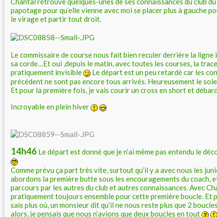
Chantal retrouve quelques-unes de ses connaissances du club du P
papotage pour qu’elle vienne avec moi se placer plus à gauche pou
le virage et partir tout droit.
Le commissaire de course nous fait bien reculer derrière la ligne
sa corde…Et oui ,depuis le matin, avec toutes les courses, la trace
pratiquement invisible
Le départ est un peu retardé car les co
précédent ne sont pas encore tous arrivés. Heureusement le solei
Et pour la première fois, je vais courir un cross en short et déba
Incroyable en plein hiver
14h46
Le départ est donné que je n’ai même pas entendu le déco
Comme prévu ça part très vite, surtout qu’il y a avec nous les j
abordons la première butte sous les encouragements du coach, et
parcours par les autres du club et autres connaissances. Avec C
pratiquement toujours ensemble pour cette première boucle. Et p
sais plus où, un monsieur dit qu’il ne nous reste plus que 2 boucl
alors, je pensais que nous n’avions que deux boucles en tout