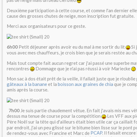
pas de neige mais un beau ciel bleu
Deuxième participation à cette course, et comme l'an dernier elle
cause des grosses chutes de neige, mon inscription fut gratuite.
Merci aux organisateurs pour ce geste.
6h00
Petit déjeuner après avoir eu du mal à me sortir du lit
Si 
vous avec mes chauffeurs, je crois bien que je serais restée au c
Mais tout compte fait aucun regret car j'ai passé une superbe ma
rencontres
Dommage que je n'ai pas réussi à voir Mariecke
Mon sac à dos était prêt de la veille, il fallait juste que je n'oubl
gâteaux à la banane
et la
boisson aux graines de chia
que je comp
amis après la course.
7h00
Je suis partie chaudement vêtue. En fait j'avais mis mes vê
dessus ma tenue de course pour la compétition
Les VFF aux pi
Père Noël sur la tête qui d'ailleurs était bien utile car ça caillait 
par endroit, j'ai un peu glissé sur le bitume bien lisse sur le pont
de rendez-vous avec Francine et Marc de
PCAP
. Il faisait encore