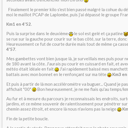
Finalement le premier kilo s'est bien passé malgré la cohue du dé
moi le maillot PCAP de Laplombe, puis j'ai dépassé le groupe Fran
Km1 en 4'52
.
Puis la surprise dans le deuxième
le sol est gelé et ça patine
se rue sur la gauche pour courir sur le bas côté, sur la terre, don
Heureusement ce fut de courte durée mais tout de même ça casse
4'57
.
Mes gambettes vont bien jusque là, je surveillais mes puls pour 
de 180 avant la côte. J'aurais pu courir en cuissard en fait, et ave
météo était idéale en fait
J'ai rapidement baissé mes manchett
battais avec mon bonnet en le renfonçant sur ma tête
Km3 en 
Et puis à partir de là mon accéléromètre va buguer... Quand je pas
affichait "00"
Bon heureusement, je ne me fiais qu'au temps/k
Au fur et à mesure du parcours je reconnaissais les endroits, sur
jardins, et ce même souvenir de ralentissement pour pénétrer sur
chemin assez étroit, et encore là nous n'avions pas la neige
Km
Fin de la petite boucle.