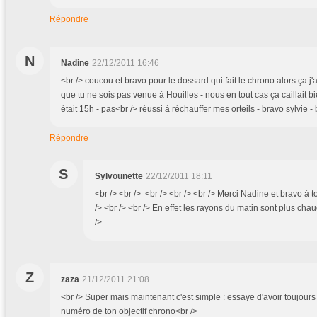
Répondre
N
Nadine
22/12/2011 16:46
<br /> coucou et bravo pour le dossard qui fait le chrono alors ça 
que tu ne sois pas venue à Houilles - nous en tout cas ça caillait bi
était 15h - pas<br /> réussi à réchauffer mes orteils - bravo sylvie - 
Répondre
S
Sylvounette
22/12/2011 18:11
<br /> <br /> <br /> <br /> <br /> Merci Nadine et bravo à t
/> <br /> <br /> En effet les rayons du matin sont plus chau
/>
Z
zaza
21/12/2011 21:08
<br /> Super mais maintenant c'est simple : essaye d'avoir toujour
numéro de ton objectif chrono<br />