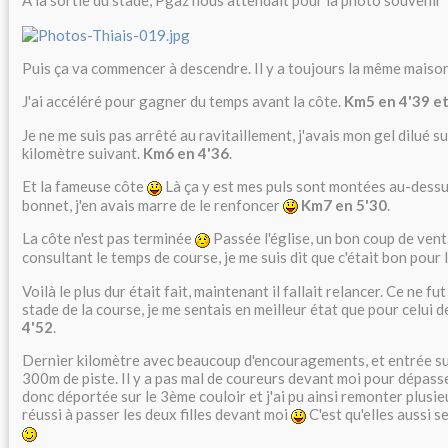
A la sortie du stade, Pgaz nous attendait pour la photo souvenir
Puis ça va commencer à descendre. Il y a toujours la même maiso
J'ai accéléré pour gagner du temps avant la côte.
Km5 en 4'39 et
Je ne me suis pas arrêté au ravitaillement, j'avais mon gel dilué sur
kilomètre suivant.
Km6 en 4'36
.
Et la fameuse côte
Là ça y est mes puls sont montées au-dessus
bonnet, j'en avais marre de le renfoncer
Km7 en 5'30
.
La côte n'est pas terminée
Passée l'église, un bon coup de vent
consultant le temps de course, je me suis dit que c'était bon pour
Voilà le plus dur était fait, maintenant il fallait relancer. Ce ne fu
stade de la course, je me sentais en meilleur état que pour celui
4'52
.
Dernier kilomètre avec beaucoup d'encouragements, et entrée su
300m de piste. Il y a pas mal de coureurs devant moi pour dépasser
donc déportée sur le 3ème couloir et j'ai pu ainsi remonter plusi
réussi à passer les deux filles devant moi
C'est qu'elles aussi s